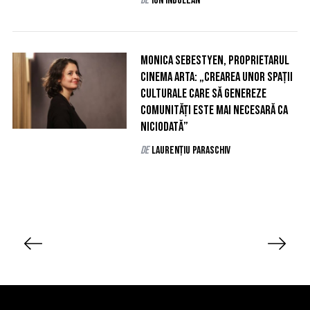
de
Ion Indolean
Monica Sebestyen, proprietarul
Cinema Arta: „Crearea unor spații
culturale care să genereze
comunități este mai necesară ca
niciodată”
de
Laurențiu Paraschiv
P
a
g
i
n