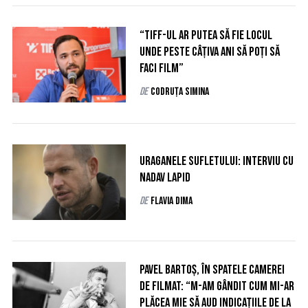
“TIFF-ul ar putea să fie locul
unde peste câțiva ani să poți să
faci film”
de
Codruța Simina
Uraganele sufletului: Interviu cu
Nadav Lapid
de
Flavia Dima
Pavel Bartoș, în spatele camerei
de filmat: “M-am gândit cum mi-ar
plăcea mie să aud indicațiile de la