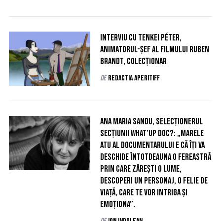
Interviu cu Tenkei Péter,
animatorul-șef al filmului Ruben
Brandt, colecționar
de
Redactia AperiTIFF
Ana Maria Sandu, selecţionerul
secţiunii What’up Doc?: „Marele
atu al documentarului e că îți va
deschide întotdeauna o fereastră
prin care zărești o lume,
descoperi un personaj, o felie de
viață, care te vor intriga şi
emoționa”.