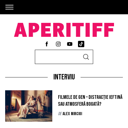
S
S
e
E
A
a
R
C
Interviu
r
H
c
h
Filmele de gen – distracție ieftină
f
sau atmosferă bogată?
o
de
Alex Mircioi
r
: