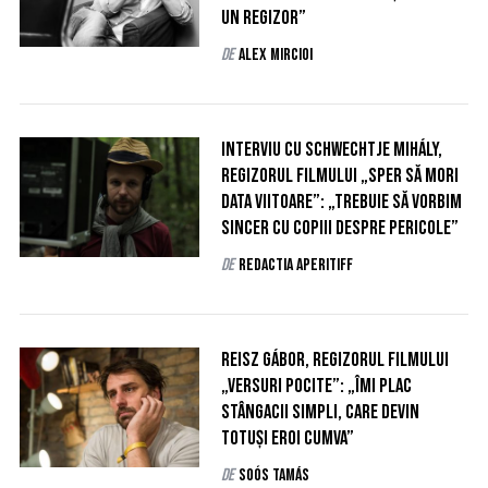
un regizor”
de
Alex Mircioi
S
Interviu cu Schwechtje Mihály,
e
regizorul filmului „Sper să mori
a
data viitoare”: „Trebuie să vorbim
r
c
sincer cu copiii despre pericole”
h
de
Redactia AperiTIFF
f
o
r
:
Reisz Gábor, regizorul filmului
„Versuri pocite”: „Îmi plac
stângacii simpli, care devin
totuși eroi cumva”
de
Soós Tamás