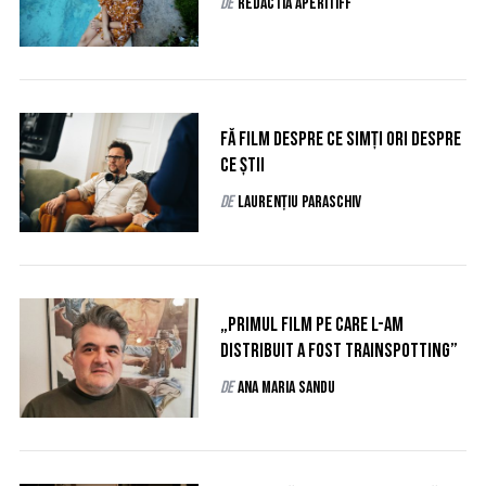
de
Redactia AperiTIFF
S
e
a
r
c
Fă film despre ce simți ori despre
h
ce știi
f
o
de
Laurențiu Paraschiv
r
:
„Primul film pe care l-am
distribuit a fost Trainspotting”
de
Ana Maria Sandu