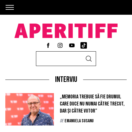
S
S
e
E
A
a
R
C
Interviu
r
H
c
h
„Memoria trebuie să fie drumul
care duce nu numai către trecut,
f
dar și către viitor”
o
r
de
Emanuela Susanu
: