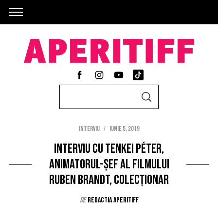
S
S
e
E
A
a
R
C
Interviu
iunie 5, 2019
r
H
c
Interviu cu Tenkei Péter,
h
animatorul-șef al filmului
f
Ruben Brandt, colecționar
o
r
de
Redactia AperiTIFF
: