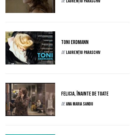
de
Laurențiu Paraschiv
S
e
a
r
c
h
Toni Erdmann
f
de
Laurențiu Paraschiv
o
r
:
Felicia, înainte de toate
de
Ana Maria Sandu