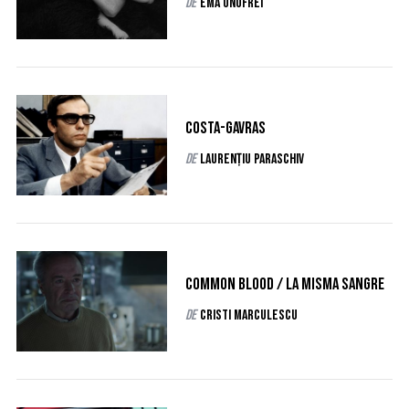
de
Ema Onofrei
S
e
a
r
c
h
Costa-Gavras
f
de
Laurențiu Paraschiv
o
r
:
Common Blood / La misma sangre
de
Cristi Marculescu