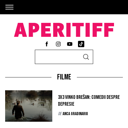
S
S
e
E
A
a
R
C
Filme
r
H
c
h
3X3 Vinko Brešan: comedii despre
f
depresie
o
de
Anca Gradinariu
r
: