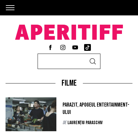
S
S
e
E
A
a
R
C
Filme
r
H
c
h
Parazit, apogeul entertainment-
f
ului
o
de
Laurențiu Paraschiv
r
: