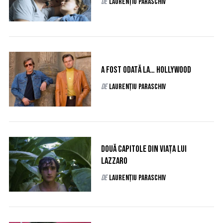
de
Laurențiu Paraschiv
S
e
a
r
c
h
A fost odată la… Hollywood
f
de
Laurențiu Paraschiv
o
r
:
Două capitole din viața lui
Lazzaro
de
Laurențiu Paraschiv