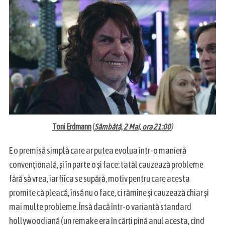
S
e
a
r
c
Toni Erdmann
(
Sâmbătă, 2 Mai, ora 21:00
)
h
f
E o premisă simplă care ar putea evolua într-o manieră
o
r
convențională, și în parte o și face: tatăl cauzează probleme
:
fără să vrea, iar fiica se supără, motiv pentru care acesta
promite că pleacă, însă nu o face, ci rămîne și cauzează chiar și
mai multe probleme. Însă dacă într-o variantă standard
hollywoodiană (un remake era în cărți pînă anul acesta, cînd