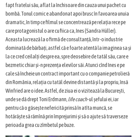
fapt fratelui său, aflat la închisoare din cauza unui pachet cu
bombă. Tonul comic e abandonat apoi brusc în favoarea unuia
dramatic, în timp ce filmul se concentrează pe relația rece pe
care protagonistul o are cu fiica ca, Ines (Sandra Hüller).
Aceasta lucrează la o firmă de consultanță, într-o industrie
dominată de bărbați, astfel că e foarte atentă la imaginea sa și
la ce cred ceilalți despre ea, spre deosebire de tatăl său, care e
bezmetic chiar și-n prezența elevilor săi. Atunci cînd Ines e pe
cale să încheie un contract important cu o companie petrolieră
din România, relația cu tatăl devine distantă și la propriu, însă
Winfried are o idee. Astfel, de ziua ei o vizitează la București,
unde se dă drept Toni Erdmann,
life coach
-ul șefului ei, iar
pentru că o găsește nefericită prinsă în atîta muncă, se
hotărăște să rămînă prin împrejurimi și să o ajute să traverseze
perioada grea cu zîmbetul pe buze.