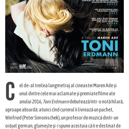
C
el de-al treilea lungmetraj al cineastei Maren Ade și
unul dintre cele mai aclamate și premiate filme ale
anului 2016,
Toni Erdmann
debutează într-o notă hilară,
aproape absurdă: atunci cînd curierul îi livrează un pachet,
Winfried (Peter Simonischek), un profesor de muzică dintr-un
orășel german, glumește și-i spune acestuia că îi e destinat de