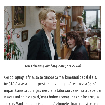
Toni Erdmann
(
Sâmbătă, 2 Mai, ora 21:00
)
Cei doi ajung în final să se cunoască mai bine unul pe celălalt,
însă fără a se schimba pe sine. Ines ajunge să recunoască și să
împărtășească dorința și nevoia tatălui său de a-i fi aproape, de
a avea un loc în viața ei, însă rămîne aceeași Ines din început, la
fel ca și Winfried, care își continuă glumele chiar și după ce și-a