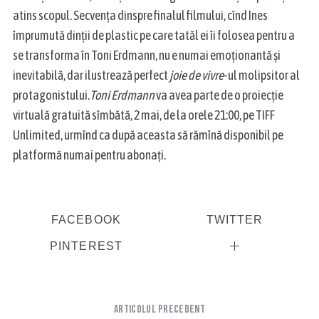
atins scopul. Secvența dinspre finalul filmului, cînd Ines
împrumută dinții de plastic pe care tatăl ei îi folosea pentru a
se transforma în Toni Erdmann, nu e numai emoționantă și
inevitabilă, dar ilustrează perfect
joie de vivre
-ul molipsitor al
protagonistului.
Toni Erdmann
va avea parte de o proiecție
virtuală gratuită sîmbătă, 2 mai, de la orele 21:00, pe TIFF
Unlimited, urmînd ca după aceasta să rămînă disponibil pe
platformă numai pentru abonați.
FACEBOOK
TWITTER
PINTEREST
Articolul precedent