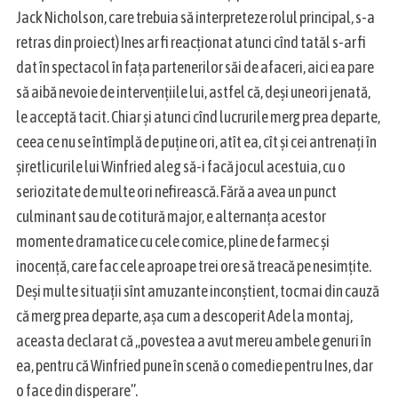
Jack Nicholson, care trebuia să interpreteze rolul principal, s-a
retras din proiect) Ines ar fi reacționat atunci cînd tatăl s-ar fi
dat în spectacol în fața partenerilor săi de afaceri, aici ea pare
să aibă nevoie de intervențiile lui, astfel că, deși uneori jenată,
le acceptă tacit. Chiar și atunci cînd lucrurile merg prea departe,
ceea ce nu se întîmplă de puține ori, atît ea, cît și cei antrenați în
șiretlicurile lui Winfried aleg să-i facă jocul acestuia, cu o
seriozitate de multe ori nefirească. Fără a avea un punct
culminant sau de cotitură major, e alternanța acestor
momente dramatice cu cele comice, pline de farmec și
inocență, care fac cele aproape trei ore să treacă pe nesimțite.
Deși multe situații sînt amuzante inconștient, tocmai din cauză
că merg prea departe, așa cum a descoperit Ade la montaj,
aceasta declarat că „povestea a avut mereu ambele genuri în
ea, pentru că Winfried pune în scenă o comedie pentru Ines, dar
o face din disperare”.