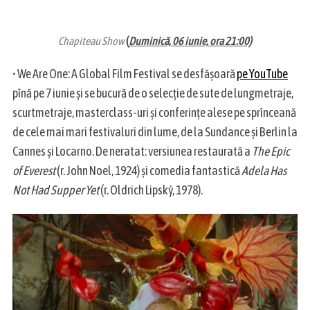
Chapiteau Show
(
Duminică, 06 iunie, ora 21:00)
• We Are One: A Global Film Festival se desfășoară
pe YouTube
pînă pe 7 iunie și se bucură de o selecție de sute de lungmetraje,
scurtmetraje, masterclass-uri și conferințe alese pe sprînceană
de cele mai mari festivaluri din lume, de la Sundance și Berlin la
Cannes și Locarno. De neratat: versiunea restaurată a
The Epic
of Everest
(r. John Noel, 1924) și comedia fantastică
Adela Has
Not Had Supper Yet
(r. Oldrich Lipský, 1978).