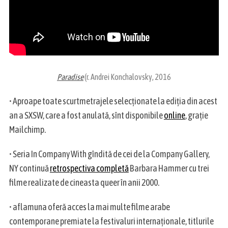
Paradise
(r. Andrei Konchalovsky, 2016
• Aproape toate scurtmetrajele selecționate la ediția din acest
an a SXSW, care a fost anulată, sînt disponibile
online
, grație
Mailchimp.
• Seria In Company With gîndită de cei de la Company Gallery,
NY continuă
retrospectiva completă
Barbara Hammer cu trei
filme realizate de cineasta queer în anii 2000.
• aflamuna oferă acces la mai multe filme arabe
contemporane premiate la festivaluri internaționale, titlurile