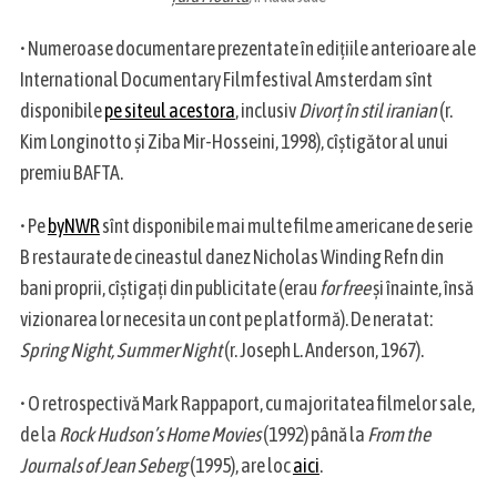
• Numeroase documentare prezentate în edițiile anterioare ale
International Documentary Filmfestival Amsterdam sînt
disponibile
pe siteul acestora
, inclusiv
Divorț în stil iranian
(r.
Kim Longinotto și Ziba Mir-Hosseini, 1998), cîștigător al unui
premiu BAFTA.
• Pe
byNWR
sînt disponibile mai multe filme americane de serie
B restaurate de cineastul danez Nicholas Winding Refn din
bani proprii, cîștigați din publicitate (erau
for free
și înainte, însă
vizionarea lor necesita un cont pe platformă). De neratat:
Spring Night, Summer Night
(r. Joseph L. Anderson, 1967).
• O retrospectivă Mark Rappaport, cu majoritatea filmelor sale,
de la
Rock Hudson’s Home Movies
(1992) până la
From the
Journals of Jean Seberg
(1995), are loc
aici
.