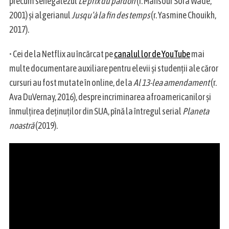
precum senegalezul
Le prix du pardon
(r. Mansour Sora Wade,
2001) și algerianul
Jusqu’à la fin des temps
(r. Yasmine Chouikh,
2017).
• Cei de la Netflix au încărcat pe
canalul lor de YouTube
mai
multe documentare auxiliare pentru elevii și studenții ale căror
cursuri au fost mutate în online, de la
Al 13-lea amendament
(r.
Ava DuVernay, 2016), despre incriminarea afroamericanilor și
înmulțirea deținuților din SUA, pînă la întregul serial
Planeta
noastră
(2019).