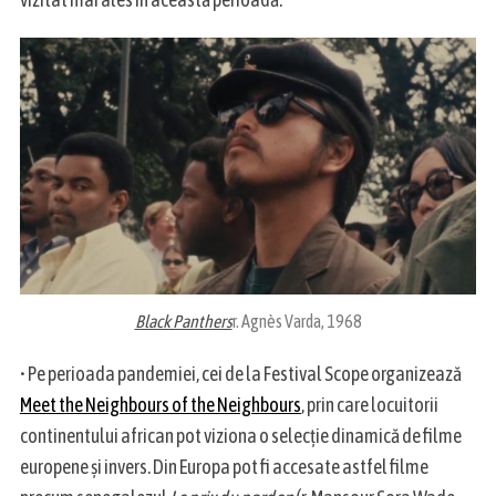
S
e
a
r
c
h
f
Black Panthers
r. Agnès Varda, 1968
o
r
• Pe perioada pandemiei, cei de la Festival Scope organizează
:
Meet the Neighbours of the Neighbours
, prin care locuitorii
continentului african pot viziona o selecție dinamică de filme
europene și invers. Din Europa pot fi accesate astfel filme