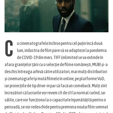
C
u cinematografele închise pentru cel puțin încă două
luni, industria de film pare să se adapteze la pandemia
de COVID-19 din mers. TIFF Unlimited se va extinde în
afara granițelor țării cu o selecție de filme românești, MUBI și-a
deschis întreaga arhivă către utilizatori, mai mulți distribuitori
și cinematografe își mută filmele în online, pe platforme VoD,
iar proiecțiile de tip drive-in par să facă un comeback. Mulți sînt
încrezători că lucrurile vor reveni cît de cît la normal curînd, iar
sălile, care vor funcționa la o capacitate înjumătățită pentru o
perioadă, se vor redeschide pentru premiera noului film semnat