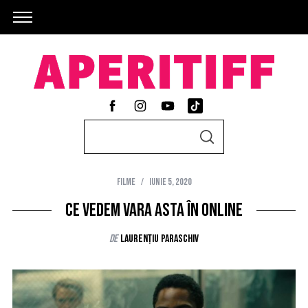
S
S
e
E
A
a
R
C
Filme
iunie 5, 2020
r
H
c
Ce vedem vara asta în online
h
de
Laurențiu Paraschiv
f
o
r
: