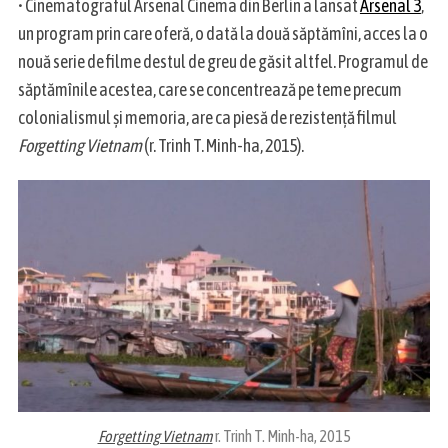
• Cinematograful Arsenal Cinema din Berlin a lansat
Arsenal 3
,
un program prin care oferă, o dată la două săptămîni, acces la o
nouă serie de filme destul de greu de găsit altfel. Programul de
săptămînile acestea, care se concentrează pe teme precum
colonialismul și memoria, are ca piesă de rezistență filmul
Forgetting Vietnam
(r. Trinh T. Minh-ha, 2015).
Forgetting Vietnam
r. Trinh T. Minh-ha, 2015