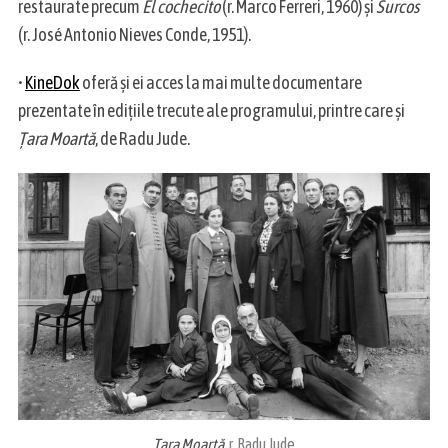
restaurate precum
El cochecito
(r. Marco Ferreri, 1960) și
Surcos
(r. José Antonio Nieves Conde, 1951).
•
KineDok
oferă și ei acces la mai multe documentare
prezentate în edițiile trecute ale programului, printre care și
Țara Moartă
, de Radu Jude.
Țara Moartă
,
r. Radu Jude