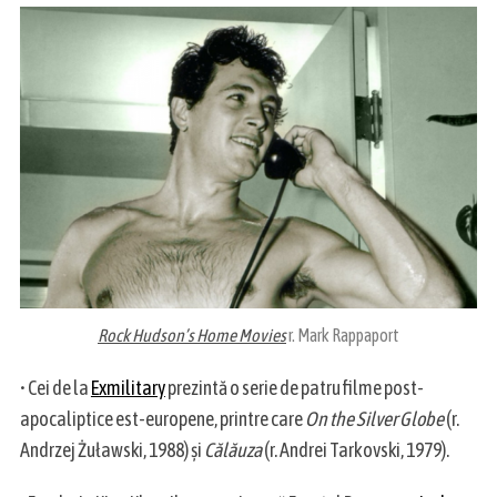
Rock Hudson’s Home Movies
r. Mark Rappaport
• Cei de la
Exmilitary
prezintă o serie de patru filme post-
apocaliptice est-europene, printre care
On the Silver Globe
(r.
Andrzej Żuławski, 1988) și
Călăuza
(r. Andrei Tarkovski, 1979).