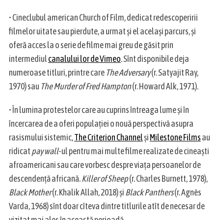
• Cineclubul american Church of Film, dedicat redescoperirii
filmelor uitate sau pierdute, a urmat și el același parcurs, și
oferă acces la o serie de filme mai greu de găsit prin
intermediul
canalului lor de Vimeo
. Sînt disponibile deja
numeroase titluri, printre care
The Adversary
(r. Satyajit Ray,
1970) sau
The Murder of Fred Hampton
(r. Howard Alk, 1971).
• În lumina protestelor care au cuprins întreaga lume și în
încercarea de a oferi populației o nouă perspectivă asupra
rasismului sistemic,
The Criterion Channel
și
Milestone Films
au
ridicat
pay wall
-ul pentru mai multe filme realizate de cineaști
afroamericani sau care vorbesc despre viața persoanelor de
descendență africană.
Killer of Sheep
(r. Charles Burnett, 1978),
Black Mother
(r. Khalik Allah, 2018) și
Black Panthers
(r. Agnès
Varda, 1968) sînt doar cîteva dintre titlurile atît de necesar de
vizitat mai ales în această perioadă.