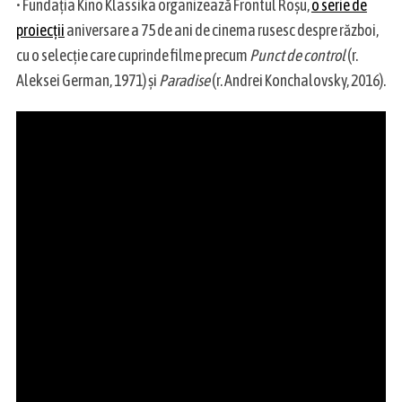
• Fundația Kino Klassika organizează Frontul Roșu,
o serie de
proiecții
aniversare a 75 de ani de cinema rusesc despre război,
cu o selecție care cuprinde filme precum
Punct de control
(r.
Aleksei German, 1971) și
Paradise
(r. Andrei Konchalovsky, 2016).