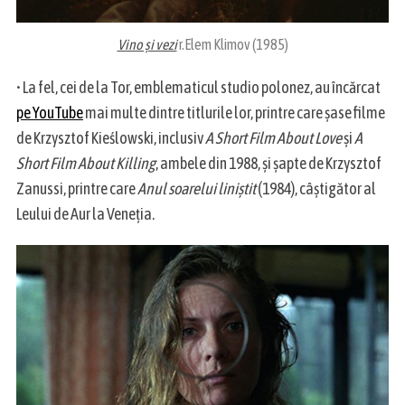
Vino și vezi
r.Elem Klimov (1985)
• La fel, cei de la Tor, emblematicul studio polonez, au încărcat
pe YouTube
mai multe dintre titlurile lor, printre care șase filme
de Krzysztof Kieślowski, inclusiv
A Short Film About Love
și
A
Short Film About Killing
, ambele din 1988, și șapte de Krzysztof
Zanussi, printre care
Anul soarelui liniștit
(1984), câștigător al
Leului de Aur la Veneția.