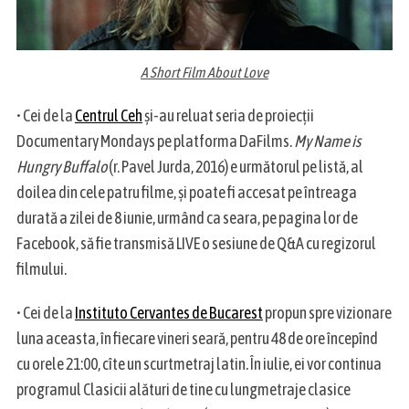
A Short Film About Love
• Cei de la
Centrul Ceh
și-au reluat seria de proiecții
Documentary Mondays pe platforma DaFilms.
My Name is
Hungry Buffalo
(r. Pavel Jurda, 2016) e următorul pe listă, al
doilea din cele patru filme, și poate fi accesat pe întreaga
durată a zilei de 8 iunie, urmând ca seara, pe pagina lor de
Facebook, să fie transmisă LIVE o sesiune de Q&A cu regizorul
filmului.
• Cei de la
Instituto Cervantes de Bucarest
propun spre vizionare
luna aceasta, în fiecare vineri seară, pentru 48 de ore începînd
cu orele 21:00, cîte un scurtmetraj latin. În iulie, ei vor continua
programul Clasicii alături de tine cu lungmetraje clasice