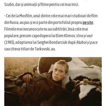
Szabó, dar și animații și filme pentru cei mai mici.
• Cei de la Mosfilm, unul dintre cele mai mari studiouri de film
din Rusia, au pus și ei o parte din portofoliul propriu
pe site
.
Filmele mai necunoscute nu au subtitrări, însă cele mai
populare, precum capodopera lui Elem Klimov,
Vino și vezi
(1985), adaptarea lui Serghei Bondarciuk după
Război și pace
sau cîteva titluri de Tarkovski, au.