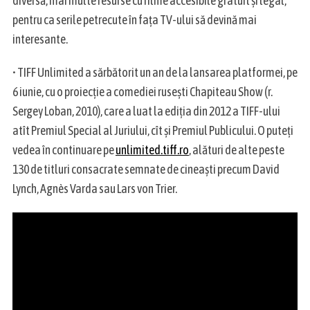
diversă, mai multe resurse cu filme accesibile gratuit și legal,
pentru ca serile petrecute în fața TV-ului să devină mai
interesante.
• TIFF Unlimited a sărbătorit un an de la lansarea platformei, pe
6 iunie, cu o proiecție a comediei rusești Chapiteau Show (r.
Sergey Loban, 2010), care a luat la ediția din 2012 a TIFF-ului
atît Premiul Special al Juriului, cît și Premiul Publicului. O puteți
vedea în continuare pe
unlimited.tiff.ro
, alături de alte peste
130 de titluri consacrate semnate de cineaști precum David
Lynch, Agnès Varda sau Lars von Trier.