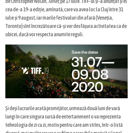
de Christopher Nolan,
Tenet
, pe 17 iulie. TIFF-ul și-a anunțat și el
cea de-a 19-a ediție, amînată, care va avea loc la Cluj între 31
iulie și 9 august, iar marile festivaluri din afară (Veneția,
Toronto) sînt încrezătoare că-și vor desfășura activitatea ca de
obicei, dacă vor respecta anumite reguli.
Și deși lucrurile arată promițător, urmează două luni de vară
lungi în care singura sursă de entertainment o va reprezenta
tehnologia de zi cu zi, motiv pentru care am strîns, într-o listă