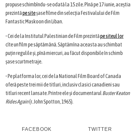
propuse schimbîndu-se odată la 15 zile. Pînă pe 17 iunie, aceștia
prezintă
pe site
șase filme din selecția Festivalului de Film
Fantastic Maskoon din Liban.
• Cei de la Institutul Palestinian de Film prezintă
pe siteul lor
cîte un film pe săptămână. Săptămîna aceasta au schimbat
puțin regulile și, pînă miercuri, au făcut disponibile în schimb
șase scurtmetraje.
• Pe platforma lor, cei de la National Film Board of Canada
oferă peste trei mii de titluri, inclusiv clasici canadieni sau
titluri recent lansate. Printre ele și documentarul
Buster Keaton
Rides Again
(r. John Spotton, 1965).
FACEBOOK
TWITTER