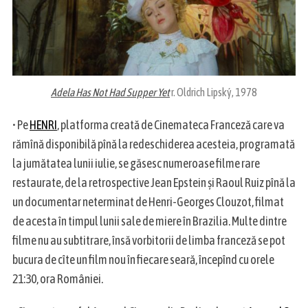
Adela Has Not Had Supper Yet
r. Oldrich Lipský, 1978
• Pe
HENRI
, platforma creată de Cinemateca Franceză care va
rămînă disponibilă pînă la redeschiderea acesteia, programată
la jumătatea lunii iulie, se găsesc numeroase filme rare
restaurate, de la retrospective Jean Epstein și Raoul Ruiz pînă la
un documentar neterminat de Henri-Georges Clouzot, filmat
de acesta în timpul lunii sale de miere în Brazilia. Multe dintre
filme nu au subtitrare, însă vorbitorii de limba franceză se pot
bucura de cîte un film nou în fiecare seară, începînd cu orele
21:30, ora României.