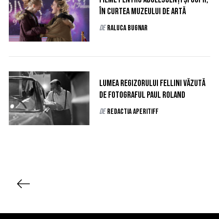
în curtea Muzeului de Artă
de
Raluca Bugnar
Lumea regizorului Fellini văzută
de fotograful Paul Roland
de
Redactia AperiTIFF
P
a
g
i