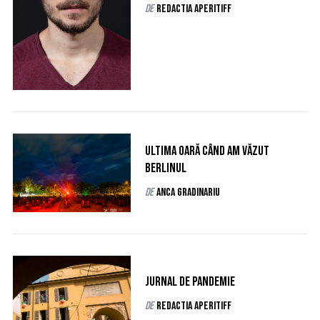
de
Redactia AperiTIFF
Ultima oară când am văzut
Berlinul
de
Anca Gradinariu
S
Jurnal de pandemie
e
de
Redactia AperiTIFF
a