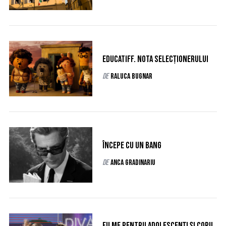
r
c
h
f
o
EducaTIFF. Nota selecționerului
r
:
de
Raluca Bugnar
Începe cu un bang
de
Anca Gradinariu
Filme pentru adolescenți și copii,