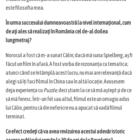
e
este filosofia mea.
a
r
În urma succesului dumneavoastră la nivel internațional, cum
c
de ați ales să realizați în România cel de-al doilea
h
f
lungmetraj?
o
r
Norocul a fost că m-a sunat Călin; dacă mă suna Spielberg, aș fi
:
făcut un film în afară. A fost vorba de rezonanța cu tematica;
atunci când se întâmplă acest lucru, nu mai are relevanță dacă
alegi să îți faci filmul în China sau în altă locație. Avusesem
deja experiența cu
Puzzle
, deci știam la ce să mă aștept și de ce
să mă feresc. Într-un fel sau altul, filmul este un omagiu adus
lui Călin, pentru că din nefericre nu a apucat să vadă filmul
terminat.
Ce efect credeți că va avea revizuirea acestui adevăr istoric