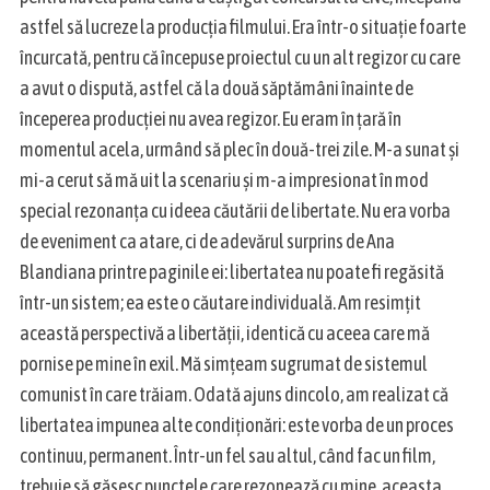
astfel să lucreze la producția filmului. Era într-o situație foarte
încurcată, pentru că începuse proiectul cu un alt regizor cu care
a avut o dispută, astfel că la două săptămâni înainte de
începerea producției nu avea regizor. Eu eram în țară în
momentul acela, urmând să plec în două-trei zile. M-a sunat și
mi-a cerut să mă uit la scenariu și m-a impresionat în mod
special rezonanța cu ideea căutării de libertate. Nu era vorba
de eveniment ca atare, ci de adevărul surprins de Ana
Blandiana printre paginile ei: libertatea nu poate fi regăsită
într-un sistem; ea este o căutare individuală. Am resimțit
această perspectivă a libertății, identică cu aceea care mă
pornise pe mine în exil. Mă simțeam sugrumat de sistemul
comunist în care trăiam. Odată ajuns dincolo, am realizat că
libertatea impunea alte condiționări: este vorba de un proces
continuu, permanent. Într-un fel sau altul, când fac un film,
S
trebuie să găsesc punctele care rezonează cu mine, aceasta