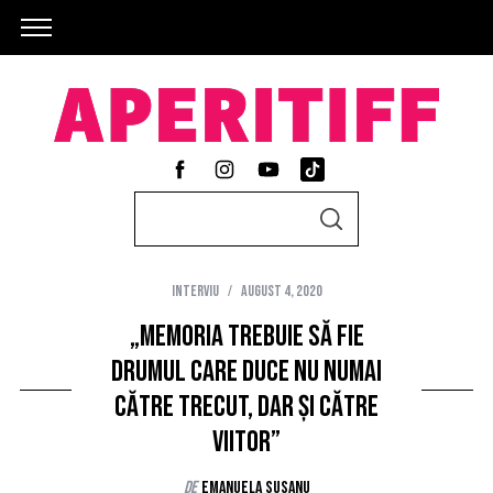
S
S
e
E
A
a
R
C
Interviu
august 4, 2020
r
H
c
„Memoria trebuie să fie
h
drumul care duce nu numai
f
către trecut, dar și către
o
viitor”
r
:
de
Emanuela Susanu