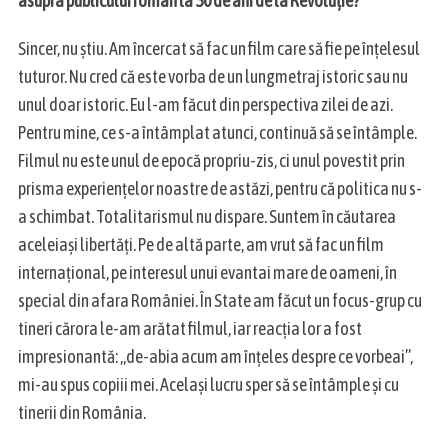
asupra publicului român la 30 de ani de la Revoluție?
Sincer, nu știu. Am încercat să fac un film care să fie pe înțelesul
tuturor. Nu cred că este vorba de un lungmetraj istoric sau nu
unul doar istoric. Eu l-am făcut din perspectiva zilei de azi.
Pentru mine, ce s-a întâmplat atunci, continuă să se întâmple.
Filmul nu este unul de epocă propriu-zis, ci unul povestit prin
prisma experiențelor noastre de astăzi, pentru că politica nu s-
a schimbat. Totalitarismul nu dispare. Suntem în căutarea
aceleiași libertăți. Pe de altă parte, am vrut să fac un film
internațional, pe interesul unui evantai mare de oameni, în
special din afara României. În State am făcut un focus-grup cu
tineri cărora le-am arătat filmul, iar reacția lor a fost
impresionantă: „de-abia acum am înțeles despre ce vorbeai”,
mi-au spus copiii mei. Același lucru sper să se întâmple și cu
tinerii din România.