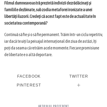
Filmul dumneavoastră prezintă indivizii dezrădăcinați și
familiile dezbinate, sub zodia metaforei ironizate a unei
libertăți iluzorii. Credeți că acest fapt este de actualitate în
societatea contemporană?
Continuă să fie și o să fie permanent. Trăim într-un ciclu repetitiv,
iar dacă te uiți la peisajul internațional din ziua de astăzi, îți
poți da seama că retrăim acele momente. Fiecare promisiune
de libertate e o altă deportare.
FACEBOOK
TWITTER
PINTEREST
Articolul precedent