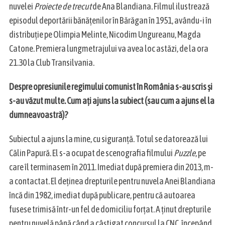
nuvelei
Proiecte de trecut
de Ana Blandiana. Filmul ilustrează
episodul deportării bănățenilor în Bărăgan în 1951, avându-i în
distribuție pe Olimpia Melinte, Nicodim Ungureanu, Magda
Catone. Premiera lungmetrajului va avea loc astăzi, de la ora
21.30 la Club Transilvania.
Despre opresiunile regimului comunist în România s-au scris și
s-au văzut multe. Cum ați ajuns la subiect (sau cum a ajuns el la
dumneavoastră)?
Subiectul a ajuns la mine, cu siguranță. Totul se datorează lui
Călin Papură. El s-a ocupat de scenografia filmului
Puzzle
, pe
care îl terminasem în 2011. Imediat după premiera din 2013, m-
a contactat. El deținea drepturile pentru nuvela Anei Blandiana
încă din 1982, imediat după publicare, pentru că autoarea
fusese trimisă într-un fel de domiciliu forțat. A ținut drepturile
pentru nuvelă până când a câștigat concursul la CNC, începând