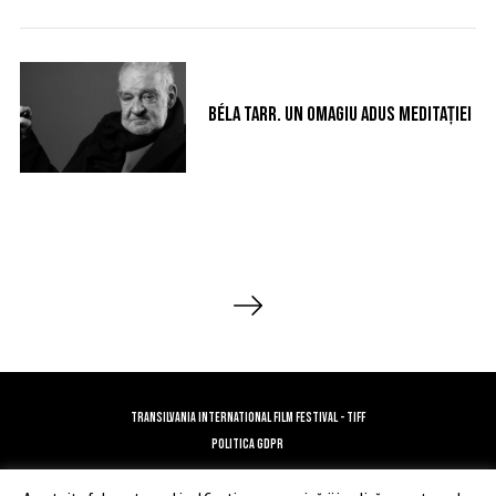
Béla Tarr. Un omagiu adus meditației
P
a
g
i
n
TRANSILVANIA INTERNATIONAL FILM FESTIVAL - TIFF
a
POLITICA GDPR
ț