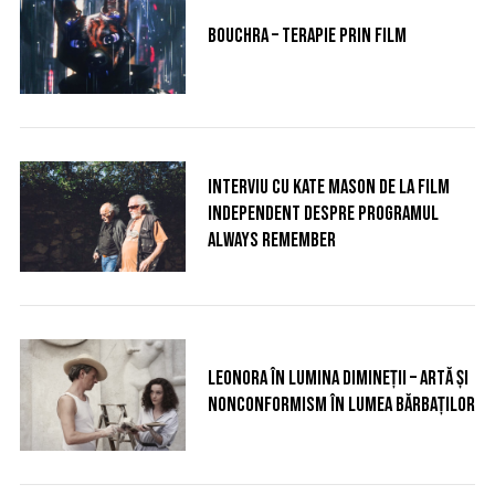
Bouchra – terapie prin film
S
e
a
r
Interviu cu Kate Mason de la Film
c
Independent despre programul
h
Always Remember
f
o
r
:
Leonora în lumina dimineții – artă și
nonconformism în lumea bărbaților