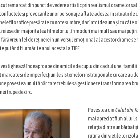
cut remarcat din punct de vedere artistic prin realismul dramelor sal
conflictele și provocările unor personaje aflate adesea în situații de 
mele filosofice presărate cu note sumbre, dar întotdeauna și cu câte 
, reiese din majoritatea filmelor lui, în moduri mai mult sau mai puțin
 fără vreun fel de reținere în universul emoțional al acestor drame se
te putând fi urmărite anul acesta la TIFF
.
nvestighează îndeaproape dinamicile de cuplu din cadrul unei familii a
t marcate și de imperfecțiunile sistemelor instituționale cu care au d
une povestea unui tânăr care trebuie să gestioneze transformarea brut
nei trupe de circ.
Povestea din
Calul din T
mai apreciat film al lui,
relația dintre un bărbat și
rutina din viețile lor izo