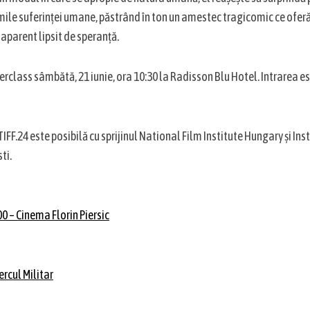
ile suferinței umane, păstrând în ton un amestec tragicomic ce ofer
aparent lipsit de speranță.
erclass sâmbătă, 21 iunie, ora 10:30 la Radisson Blu Hotel. Intrarea es
TIFF.24 este posibilă cu sprijinul National Film Institute Hungary și Inst
ti.
:00 – Cinema Florin Piersic
Cercul Militar