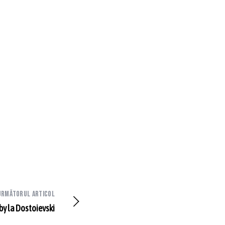
Următorul articol
gby la Dostoievski