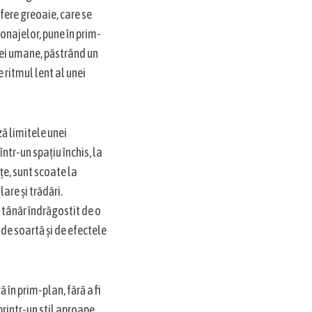
ere greoaie, care se
sonajelor, pune în prim-
iei umane, păstrând un
 ritmul lent al unei
ă limitele unei
tr-un spațiu închis, la
țe, sunt scoate la
are și trădări.
 tânăr îndrăgostit de o
de soartă și de efectele
 în prim-plan, fără a fi
printr-un stil aproape