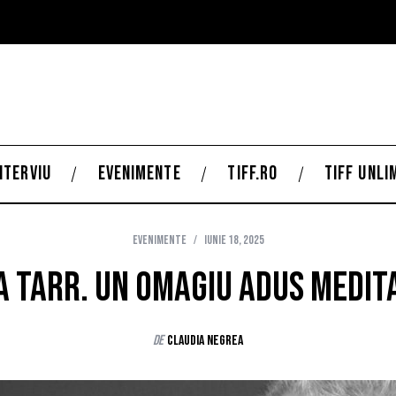
NTERVIU
EVENIMENTE
TIFF.RO
TIFF UNLI
Evenimente
iunie 18, 2025
a Tarr. Un omagiu adus medita
de
Claudia Negrea