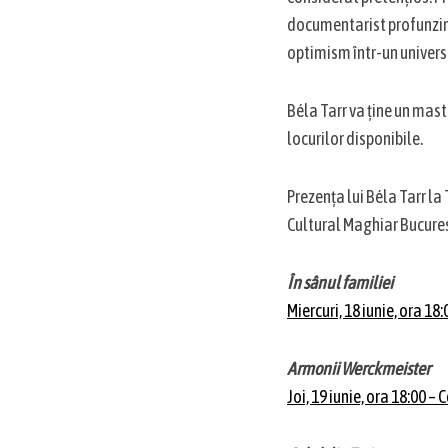
documentarist profunzim
optimism într-un univers 
Béla Tarr va ține un mast
locurilor disponibile.
Prezența lui Béla Tarr la 
Cultural Maghiar Bucures
În sânul familiei
Miercuri, 18 iunie, ora 18
Armonii Werckmeister
Joi, 19 iunie, ora 18:00 – 