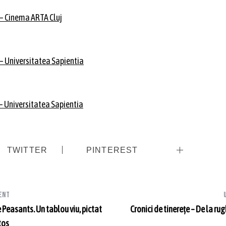
0 – Cinema ARTA Cluj
0 – Universitatea Sapientia
 – Universitatea Sapientia
TWITTER
PINTEREST
ent
 Peasants. Un tablou viu, pictat
Cronici de tinerețe – De la ru
tos