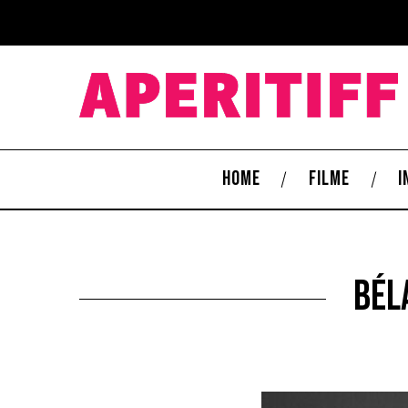
HOME
FILME
I
Bél