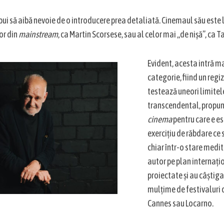
ebui să aibă nevoie de o introducere prea detaliată. Cinemaul său este 
or din
mainstream
, ca Martin Scorsese, sau al celor mai „de nișă”, ca 
Evident, acesta intră m
categorie, fiind un regiz
testează uneori limitele
transcendental, propun
cinema
pentru care e es
exercițiu de răbdare ce
chiar într-o stare medi
autor pe plan internațio
proiectate și au câștig
mulțime de festivaluri 
Cannes sau Locarno.