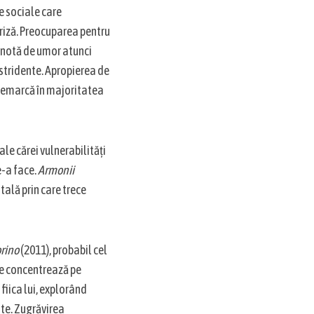
e sociale care
criză. Preocuparea pentru
o notă de umor atunci
 stridente. Apropierea de
 remarcă în majoritatea
le cărei vulnerabilități
e-a face.
Armonii
ală prin care trece
orino
(2011), probabil cel
 se concentrează pe
 fiica lui, explorând
late. Zugrăvirea