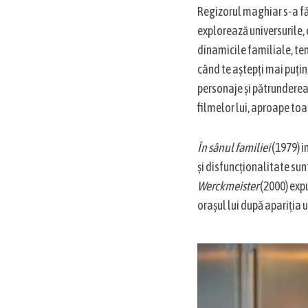
Regizorul maghiar s-a fă
explorează universurile, 
dinamicile familiale, te
S
când te aștepți mai puțin
e
personaje și pătrunderea
a
r
filmelor lui, aproape toa
c
h
În sânul familiei
(1979) i
f
o
și disfuncționalitate sun
r
Werckmeister
(2000) exp
:
orașul lui după apariția u