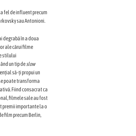
la fel de influent precum
Tarkovsky sau Antonioni.
ai degrabă în a doua
or ale cărui filme
 stilului
ând un tip de
slow
ențial să-ți propui un
 se poate transforma
tativă
.
Fiind consacrat ca
nal, filmele sale au fost
at premii importante la o
de film precum Berlin,