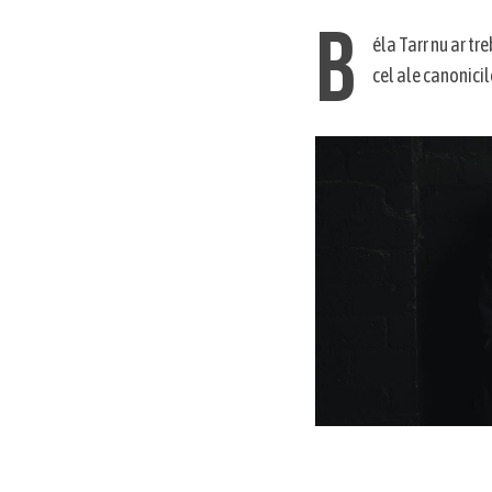
B
éla Tarr nu ar tr
cel ale canonicil