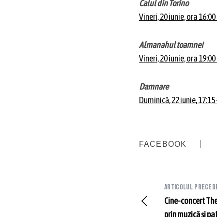
Calul din Torino
Vineri, 20 iunie, ora 16:0
Almanahul toamnei
Vineri, 20 iunie, ora 19:0
Damnare
Duminică, 22 iunie, 17:15
FACEBOOK
Articolul preced
Cine-concert The
prin muzică și pa