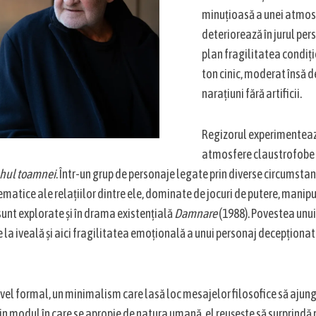
minuțioasă a unei atmosf
deteriorează în jurul per
plan fragilitatea condiț
ton cinic, moderat însă de
narațiuni fără artificii.
Regizorul experimenteaz
atmosfere claustrofobe în
hul toamnei
. Într-un grup de personaje legate prin diverse circumstan
atice ale relațiilor dintre ele, dominate de jocuri de putere, manipul
sunt explorate și în drama existențială
Damnare
(1988). Povestea unui
la iveală și aici fragilitatea emoțională a unui personaj decepționat 
ivel formal, un minimalism care lasă loc mesajelor filosofice să ajungă
in modul în care se apropie de natura umană, el reușește să surprindă 