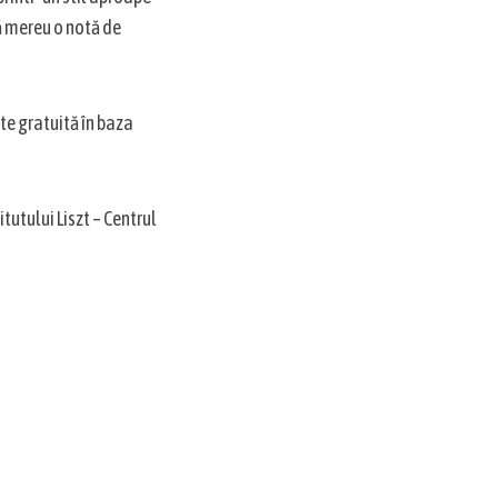
ă mereu o notă de
te gratuită în baza
itutului Liszt – Centrul