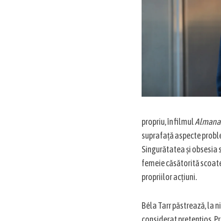
propriu, în filmul
Almana
suprafață aspecte problem
Singurătatea și obsesia 
femeie căsătorită scoate 
propriilor acțiuni.
Béla Tarr păstrează, la n
considerat pretențios. Pr