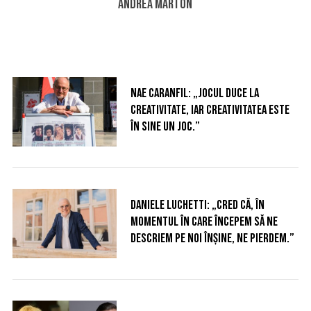
Andrea Marton
Nae Caranfil: „Jocul duce la
creativitate, iar creativitatea este
în sine un joc.”
Daniele Luchetti: „Cred că, în
momentul în care începem să ne
descriem pe noi înșine, ne pierdem.”
S
e