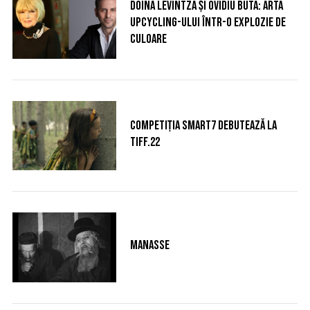
Doina Levintza și Ovidiu Buta: Arta
a
upcycling-ului într-o explozie de
r
culoare
c
h
f
o
r
:
Competiţia SMART7 debutează la
TIFF.22
Manasse