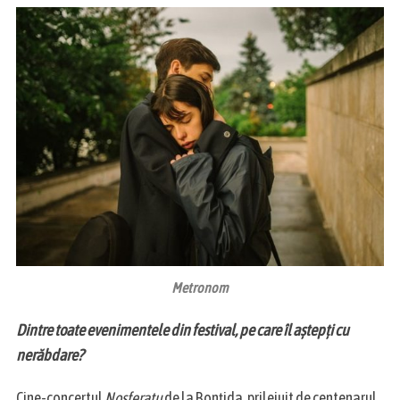
Metronom
Dintre toate evenimentele din festival, pe care îl aștepți cu
nerăbdare?
Cine-concertul
Nosferatu
de la Bonțida, prilejuit de centenarul