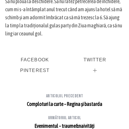
Să nu plouă la deschidere. Să nu ratez petrecerea de închidere,
cum mi s-a întâmplat anul trecut când am ajuns la hotel să mă
schimb și am adormit îmbrăcat ca să mă trezesc la 6. Să ajung
la timp la tradiționalul gulas party din Ziua maghiară, ca să nu
ling iar ceaunul gol.
FACEBOOK
TWITTER
PINTEREST
Articolul precedent
Comploturi la curte – Regina și bastarda
Următorul articol
Evenimentul – traume&naivități