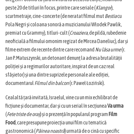
peste 20 de titluri în focus, printre care seriale (
Klangor
),
scurtmetraje, cine-concerte (de neratat filmul mut
Bestia
cu
Pola Negri și coloana sonoră a muzicianului Włodek Pawlik,
premiat cu Grammy), titluri-cult (
Croaziera
, de pildă, rubedenie
neoficială a filmului omonim regizat de Mircea Daneliuc), dar și
filme extrem de recente dintre care recomand
Nu lăsa urme
(r.
Jan P. Matuszynski, un detonant denunț la adresa brutalității
poliției și a regimurilor autoritare, inspirat de un caz real
sfâșietor) și una dintre suprizele personale ale ediției,
documentarul
Filmul din balcon
(r. Paweł Łoziński).
Cealaltă țară invitată, Israelul, vine cu un mix echilibrat de
ficțiune și documentar, dar și cu un serial în secțiunea
Va urma
(
Fete triste de oraș
) și o prezență în popularul program
Film
Food
, care presupune proiecția unui film cu tematică
gastronomică (
Pâinea noastră
) urmată de o cină cu specific