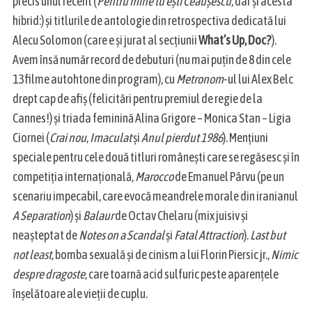
precis unul recent (
Pentru mine tu ești Ceaușescu
, dar și acesta
hibrid:) și titlurile de antologie din retrospectiva dedicată lui
Alecu Solomon (care e și jurat al secțiunii
What’s Up, Doc?
).
Avem însă număr record de debuturi (nu mai puțin de 8 din cele
13 filme autohtone din program), cu
Metronom
-ul lui Alex Belc
drept cap de afiș (felicitări pentru premiul de regie de la
Cannes!) și triada feminină Alina Grigore – Monica Stan – Ligia
Ciornei (
Crai nou
,
Imaculat
și
Anul pierdut 1986
). Mențiuni
speciale pentru cele două titluri românești care se regăsesc și în
competiția internațională,
Marocco
de Emanuel Pârvu (pe un
scenariu impecabil, care evocă meandrele morale din iranianul
A Separation
) și
Balaur
de Octav Chelaru (mix juisiv și
neașteptat de
Notes on a Scandal
și
Fatal Attraction
).
Last but
not least
, bomba sexuală și de cinism a lui Florin Piersic jr.,
Nimic
despre dragoste
, care toarnă acid sulfuric peste aparențele
înșelătoare ale vieții de cuplu.