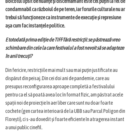
Boicotul lipsit de nuanțe și discernământ este cel puțin la fel de
condamnabil ca războiul de pe teren, iar forurile culturale nu ar
trebui să funcționeze ca instrumente de execuție și represiune
așa cum fac instanțele politice.
E totodată prima ediție de TIFF fără restricții: se păstrează vreo
schimbare din cele la care festivalul a fost nevoit să se adapteze
în anii trecuți?
Din fericire, restricțiile mai mult sau mai puțin justificate au
dispărut din peisaj. Din cei doi ani de pandemie, care au
presupus reconfigurarea aproape completă a festivalului
pentru ca el să poată avea loc în format fizic, am păstrat acele
spații noi de proiecție în aer liber care sunt nu doar foarte
cochete (gen curtea interioară de la UBB sau Parcul Poligon din
Florești), ci s-au dovedit și foarte eficiente în atragerea instant
a unui public cinefil.