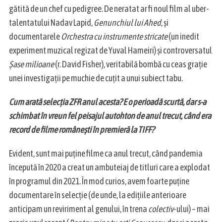
gătită de un chef cu pedigree. De neratat ar fi noul film al uber-
talentatului Nadav Lapid,
Genunchiul lui Ahed
, și
documentarele
Orchestra cu instrumente stricate
(un inedit
experiment muzical regizat de Yuval Hameiri) și controversatul
Șase milioane
(r. David Fisher), veritabilă bombă cu ceas grație
unei investigații pe muchie de cuțit a unui subiect tabu.
Cum arată selecția ZFR anul acesta? E o perioadă scurtă, dar s-a
schimbat în vreun fel peisajul autohton de anul trecut, când era
record de filme românești în premieră la TIFF?
Evident, sunt mai puține filme ca anul trecut, când pandemia
începută în 2020 a creat un ambuteiaj de titluri care a explodat
în programul din 2021. În mod curios, avem foarte puține
documentare în selecție (de unde, la edițiile anterioare
anticipam un reviriment al genului, în trena
colectiv
-ului) – mai