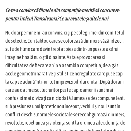
Ce te-a convins că filmele din competiție merită să concureze
pentru Trofeul Transilvania? Ce au avut ele și altele nu?
Nu doar pe mine m-au convins, ci și pe colegii mei din comitetul
de selecție. E un tablou care se colorează din mers văzând zeci,
sute de filme care devin treptat pieze dintr-un puzzle a cărui
imagine finală nu o știi dinainte. Asta e provocarea și
dificultatea de fiecare an în a asambla competiția, de a găsi
acele geometrii narative și stilistice neregulate care puse cap
la cap se adună într-un tot imprevizibil, dar unitar. După doi ani
care au dat mersul lucrurilor peste cap, oamenii sunt mai
confuzi și mai divizați ca niciodată, lumea se descompune lent,
sub presiunea unui ipotetic nou început, vechiul și noul sunt în
conflict deschis, normele societale se reconfigurează din mers,
revoltele, rebeliunea și violența sunt la ordinea zilei, dorința de
conexiune umană e acutizată, iar noțiunea de libertate e din ce