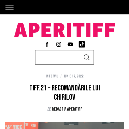
S
S
e
E
A
a
R
C
Interviu
iunie 17, 2022
r
H
c
TIFF.21 – Recomandările lui
h
Chirilov
f
de
Redactia AperiTIFF
o
r
: