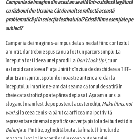
Campania de imagine din acest an se află într-o strânsă legătură
cu războiul din Ucraina. Cât de mult se reflectă această
problematică și în selecția festivalului? Există filme esențiale pe
subiect?
Campania de imagine s-a impus de la sine dat fiind contextul
amintit, dar trebuie spus că nu a fost un parcurs simplu. La
început a fost ideea unei parodii la
Don’t Look Up!
, cu un
asteroid care lovea Piața Unirii fix în ziua de deschidere a TIFF-
ului. Era în spiritul spoturilor noastre anterioare, dar la
începutul lui martie ne-am dat seama că tonul de satiră în
cheie catastrofică poate părea deplasat. Așa am ajuns la
sloganul manifest de pe posterul acestei ediții,
Make films, not
war!
, și la ceea ce ni s-a părut că ar fi cea mai potrivită
reprezentare cinematografică: secvența pistoladei burlești din
Balanța
lui Pintilie, oglindită brutal la finalul filmului de
masacrul real al inocenților din scena autobuzului.