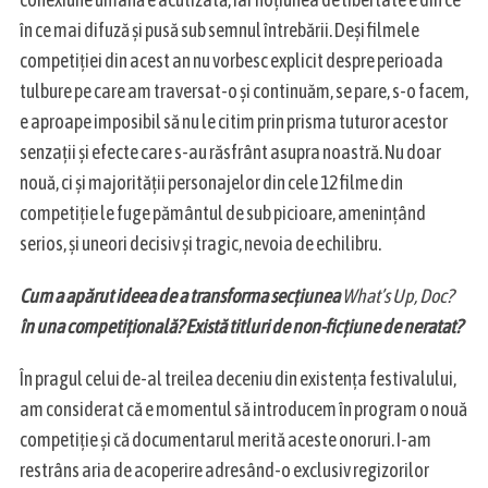
în ce mai difuză și pusă sub semnul întrebării. Deși filmele
competiției din acest an nu vorbesc explicit despre perioada
tulbure pe care am traversat-o și continuăm, se pare, s-o facem,
e aproape imposibil să nu le citim prin prisma tuturor acestor
senzații și efecte care s-au răsfrânt asupra noastră. Nu doar
nouă, ci și majorității personajelor din cele 12 filme din
competiție le fuge pământul de sub picioare, amenințând
serios, și uneori decisiv și tragic, nevoia de echilibru.
Cum a apărut ideea de a transforma secțiunea
What’s Up, Doc?
în una competițională? Există titluri de non-ficțiune de neratat?
În pragul celui de-al treilea deceniu din existența festivalului,
am considerat că e momentul să introducem în program o nouă
competiție și că documentarul merită aceste onoruri. I-am
restrâns aria de acoperire adresând-o exclusiv regizorilor