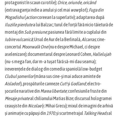
protagonist în scaun cu rotile);
Orice, oriunde, oricând
(extravaganța indie a anului și cel mai
wow
plot);
Fuga din
Mogadishu
(
action
coreean la superlativ); adaptarea după
Iluziile pierdute
a lui Balzac; turul de forță fără nicio tăietură de
montaj din
Sub presiune
; pasiunea fără limite a cuplului din
Iubire vulcanică
; Ursul de Aur de la Berlinală,
Alcarras
; cine-
concertul
Moonwalk One
(nu e despre Michael, ci despre
aselenizare); documentarul despre Leonard Cohen,
Hallelujah
(nu-s mega fan, dar m-a tușat fără să-mi dau seama);
ireverențele de dialog din comedia spaniolă low-budget
Clubul șomerilor
(mâna sus cine-și mai aduce aminte de
Aislados
!), prospăturile canneze
Cut!
și
Godland
; electro-
șocurile narative din
Marea libertate
; confesiunile fruste din
Mesaje private
al chilianului Matias Bize; discursul hologramei
ceaușiste din
Nicolae
(r. Mihai Grecu); mixul de imagini de arhivă
și animație cu păpuși din
1970
; și scurtmetrajul
Talking Heads
al