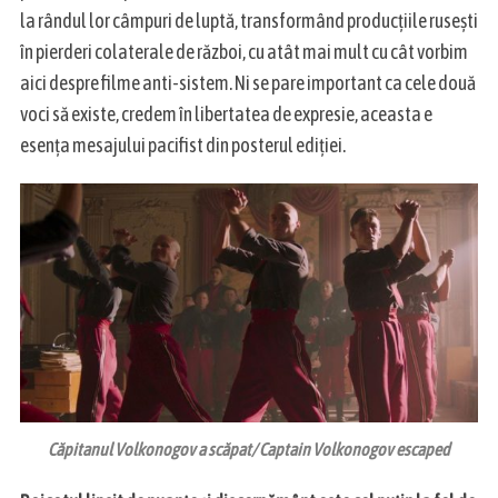
la rândul lor câmpuri de luptă, transformând producțiile rusești
în pierderi colaterale de război, cu atât mai mult cu cât vorbim
aici despre filme anti-sistem. Ni se pare important ca cele două
voci să existe, credem în libertatea de expresie, aceasta e
esența mesajului pacifist din posterul ediției.
Căpitanul Volkonogov a scăpat/ Captain Volkonogov escaped