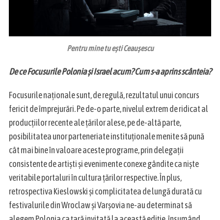
Pentru mine tu ești Ceaușescu
De ce Focusurile Polonia și Israel acum? Cum s-a aprins scânteia?
Focusurile naționale sunt, de regulă, rezultatul unui concurs
fericit de împrejurări. Pe de-o parte, nivelul extrem de ridicat al
producțiilor recente ale țărilor alese, pe de-altă parte,
posibilitatea unor parteneriate instituționale menite să pună
cât mai bine în valoare aceste programe, prin delegații
consistente de artiști și evenimente conexe gândite ca niște
veritabile portaluri în cultura țărilor respective. În plus,
retrospectiva Kieslowski și complicitatea de lungă durată cu
festivalurile din Wroclaw și Varșovia ne-au determinat să
alegem Polonia ca țară invitată la această ediție, însumând