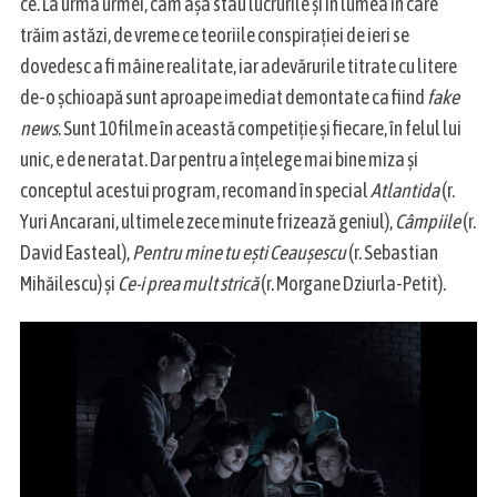
ce. La urma urmei, cam așa stau lucrurile și în lumea în care
r
trăim astăzi, de vreme ce teoriile conspirației de ieri se
c
dovedesc a fi mâine realitate, iar adevărurile titrate cu litere
h
f
de-o șchioapă sunt aproape imediat demontate ca fiind
fake
o
news
. Sunt 10 filme în această competiție și fiecare, în felul lui
r
unic, e de neratat. Dar pentru a înțelege mai bine miza și
:
conceptul acestui program, recomand în special
Atlantida
(r.
Yuri Ancarani, ultimele zece minute frizează geniul),
Câmpiile
(r.
David Easteal),
Pentru mine tu ești Ceaușescu
(r. Sebastian
Mihăilescu) și
Ce-i prea mult strică
(r. Morgane Dziurla-Petit).