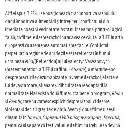
Altfel spus, TIFF-ul se poziționează clar împotriva războiului,
dar și împotriva alimentării și întreținerii conflictului din
imediata noastră vecinătate. Asta nu înseamnă, printr-o logică
falsă, că filmele despre război nu ar avea ce căuta la TIFF. În artă
nu operezi cu asemenea automatisme facile. Conflictul
perpetuat în regiune de ani de zile este reflectat în filmul
ucrainean
Miraj
(Reflection) al lui Valentyn Vasyanovych
(prezent anterior la TIFF și cu filmul
Atlantis
), o mărturie-șoc
despre practicile dezumanizante în vreme de război, efectele
lui devastatoare, alienare și dificultatea readaptării la
normalitate. Mai există două filme ucrainene în program,
Rhino
și
Pamfir
, care nu vorbesc explicit despre război, ci despre
violență și decizii greșite de viață. Avem și două filme rusești
dinamită în
line-up
,
Căpitanul Volkonogov a scăpat
și
Execuția
,
pentru că ni se pare că festivalurile de film nu trebuie să devină