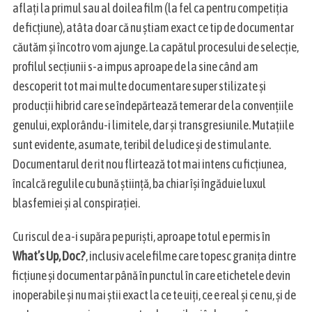
aflați la primul sau al doilea film (la fel ca pentru competiția
de ficțiune), atâta doar că nu știam exact ce tip de documentar
căutăm și încotro vom ajunge. La capătul procesului de selecție,
profilul secțiunii s-a impus aproape de la sine când am
descoperit tot mai multe documentare super stilizate și
producții hibrid care se îndepărtează temerar de la convențiile
genului, explorându-i limitele, dar și transgresiunile. Mutațiile
sunt evidente, asumate, teribil de ludice și de stimulante.
Documentarul de rit nou flirtează tot mai intens cu ficțiunea,
încalcă regulile cu bună știință, ba chiar își îngăduie luxul
blasfemiei și al conspirației.
Cu riscul de a-i supăra pe puriști, aproape totul e permis în
What’s Up, Doc?
, inclusiv acele filme care topesc granița dintre
ficțiune și documentar până în punctul în care etichetele devin
S
e
inoperabile și nu mai știi exact la ce te uiți, ce e real și ce nu, și de
a