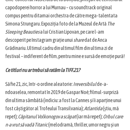
capodoperei horror a lui Murnau – cu soundtrack original
compus pentru ditamai orchestra de către mega-talentata
Simona Strungaru. Expoziția foto de la Muzeul de Artă
The
Sleeping Beauties
a lui Cristian Lipovan, pe care l-am
descoperit pe Instagram grație unui
share
dat de Anca
Grădinariu. Ultimul cadru din ultimul film din ultima zi de
festival – indiferent de film, pentru mine e sursă de emoție pură!
Ce titluri nu ar trebui să ratăm la TIFF.21?
Să fie 21, zic, într-o ordine aleatorie:
Ireversibilul
de-a-
ndoaselea, remontat în 2019 de Gaspar Noé; filmul-surpriză
din ultima sâmbătă (indiciu: a fost la Cannes și îi aparține unui
fost câștigător al Trofeului Transilvania);
Atlantida
(știu, mă
repet);
Căpitanul Volkonogov a scăpat
(iar mă repet);
Orbul care
n-a vrut să vadă Titanic
(melodramă, thriller, umor negru și un