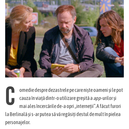
C
omedie despre dezastrele pe care niște oameni și le pot
cauza în viață dintr-o utilizare greșită a
app
-urilor și
mai ales încercările de-a opri „interneții”. A făcut furori
la Berlinală și s-ar putea să vă regăsiți destul de mult în pielea
personajelor.