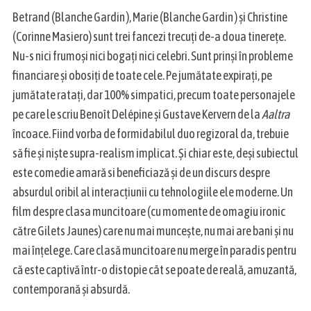
Betrand (Blanche Gardin ), Marie (Blanche Gardin ) și Christine
(Corinne Masiero) sunt trei fancezi trecuți de-a doua tinerețe.
Nu-s nici frumoși nici bogați nici celebri. Sunt prinși în probleme
financiare și obosiți de toate cele. Pe jumătate expirați, pe
jumătate ratați, dar 100% simpatici, precum toate personajele
pe care le scriu Benoît Delépine și Gustave Kervern de la
Aaltra
încoace. Fiind vorba de formidabilul duo regizoral da, trebuie
să fie și niște supra-realism implicat. Și chiar este, deși subiectul
este comedie amară si beneficiază și de un discurs despre
absurdul oribil al interacțiunii cu tehnologiile ele moderne. Un
film despre clasa muncitoare (cu momente de omagiu ironic
către Gilets Jaunes) care nu mai muncește, nu mai are bani și nu
mai înțelege. Care clasă muncitoare nu merge în paradis pentru
că este captivă într-o distopie cât se poate de reală, amuzantă,
S
contemporană și absurdă.
e
a