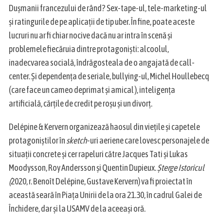
r
Dușmanii francezului de rând? Sex-tape-ul, tele-marketing-ul
c
și ratingurile de pe aplicații de tip uber. În fine, poate aceste
h
lucruri nu ar fi chiar nocive dacă nu ar intra în scenă și
f
problemele fiecăruia dintre protagoniști: alcoolul,
o
r
inadecvarea socială, îndrăgosteala de o angajată de call-
:
center. Și dependența de seriale, bullying-ul, Michel Houllebecq
(care face un cameo deprimat și amical ), inteligența
artificială, cărțile de credit pe roșu și un divorț.
Delépine & Kervern organizează haosul din viețile și capetele
protagoniștilor în
sketch
-uri aeriene care lovesc personajele de
situații concrete și cer rapeluri către Jacques Tati și Lukas
Moodysson, Roy Andersson și Quentin Dupieux.
Șterge Istoricul
(
2020, r. Benoît Delépine, Gustave Kervern) va fi proiectat în
această seară în Piața Unirii de la ora 21.30, în cadrul Galei de
Închidere, dar și la USAMV de la aceeași oră.