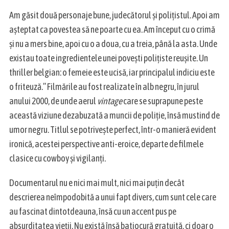
Am găsit două personaje bune, judecătorul și polițistul. Apoi am
așteptat ca povestea să ne poarte cu ea. Am început cu o crimă
și nu a mers bine, apoi cu o a doua, cu a treia, până la asta. Unde
existau toate ingredientele unei povești poliţiste reuşite. Un
thriller belgian: o femeie este ucisă, iar principalul indiciu este
o friteuză.” Filmările au fost realizate în alb negru, în jurul
anului 2000, de unde aerul
vintage
care se suprapune peste
această viziune dezabuzată a muncii de poliţie, însă mustind de
umor negru. Titlul se potriveşte perfect, într-o manieră evident
ironică, acestei perspective anti-eroice, departe de filmele
clasice cu cowboy şi vigilanţi.
Documentarul nu e nici mai mult, nici mai puțin decât
descrierea neîmpodobită a unui fapt divers, cum sunt cele care
au fascinat dintotdeauna, însă cu un accent pus pe
absurditatea vieții. Nu există însă batjocură gratuită, ci doar o