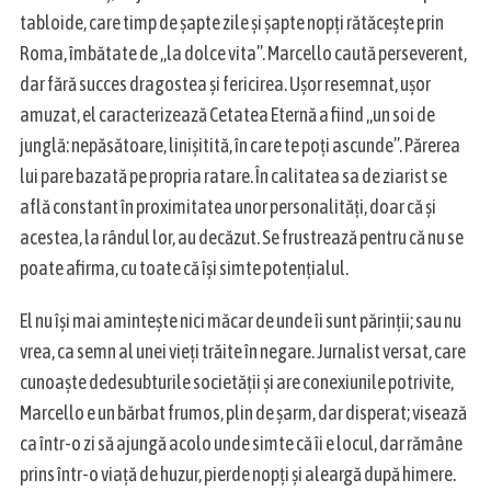
tabloide, care timp de șapte zile și șapte nopți rătăcește prin
Roma, îmbătate de „la dolce vita”. Marcello caută perseverent,
dar fără succes dragostea și fericirea. Uşor resemnat, uşor
amuzat, el caracterizează Cetatea Eternă a fiind „un soi de
junglă: nepăsătoare, linişitită, în care te poţi ascunde”. Părerea
lui pare bazată pe propria ratare. În calitatea sa de ziarist se
află constant în proximitatea unor personalităţi, doar că și
acestea, la rândul lor, au decăzut. Se frustrează pentru că nu se
poate afirma, cu toate că îşi simte potenţialul.
El nu îşi mai aminteşte nici măcar de unde îi sunt părinţii; sau nu
vrea, ca semn al unei vieţi trăite în negare. Jurnalist versat, care
cunoaşte dedesubturile societăţii şi are conexiunile potrivite,
Marcello e un bărbat frumos, plin de şarm, dar disperat; visează
ca într-o zi să ajungă acolo unde simte că îi e locul, dar rămâne
prins într-o viaţă de huzur, pierde nopţi şi aleargă după himere.