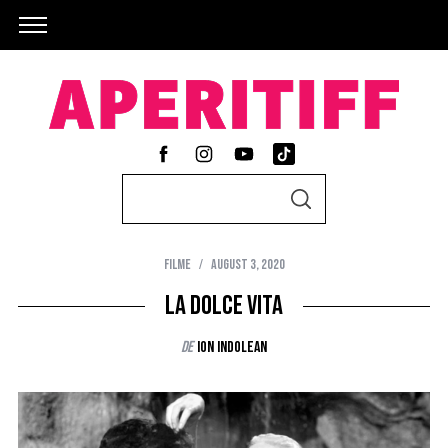
S
S
e
E
A
a
R
C
Filme
august 3, 2020
r
H
c
La dolce vita
h
de
Ion Indolean
f
o
r
: