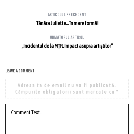
Articolul precedent
Tânăra Juliette… în mare formă!
Următorul articol
„Incidentul de la MȚR. Impact asupra artiștilor”
Leave a comment
Adresa ta de email nu va fi publicată.
Câmpurile obligatorii sunt marcate cu
*