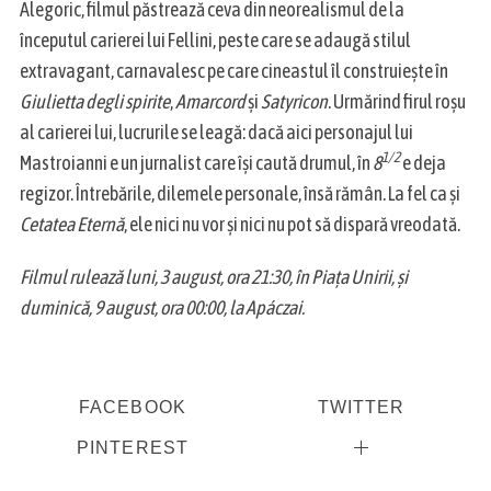
Alegoric, filmul păstrează ceva din neorealismul de la
începutul carierei lui Fellini, peste care se adaugă stilul
extravagant, carnavalesc pe care cineastul îl construieşte în
Giulietta degli spirite
,
Amarcord
şi
Satyricon
. Urmărind firul roşu
al carierei lui, lucrurile se leagă: dacă aici personajul lui
1/2
Mastroianni e un jurnalist care îşi caută drumul, în
8
e deja
regizor. Întrebările, dilemele personale, însă rămân. La fel ca și
Cetatea Eternă
, ele nici nu vor şi nici nu pot să dispară vreodată.
Filmul rulează luni, 3 august, ora 21:30, în Piaţa Unirii, şi
duminică, 9 august, ora 00:00, la Apáczai.
FACEBOOK
TWITTER
PINTEREST