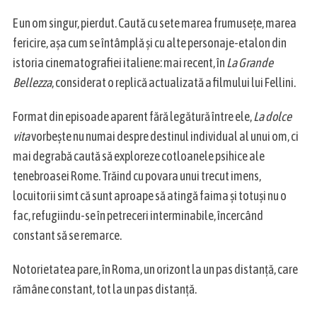
E un om singur, pierdut. Caută cu sete marea frumuseţe, marea
fericire, aşa cum se întâmplă şi cu alte personaje-etalon din
S
istoria cinematografiei italiene: mai recent, în
La Grande
e
Bellezza
, considerat o replică actualizată a filmului lui Fellini.
a
r
c
Format din episoade aparent fără legătură între ele,
La dolce
h
vita
vorbeşte nu numai despre destinul individual al unui om, ci
f
mai degrabă caută să exploreze cotloanele psihice ale
o
tenebroasei Rome. Trăind cu povara unui trecut imens,
r
:
locuitorii simt că sunt aproape să atingă faima şi totuşi nu o
fac, refugiindu-se în petreceri interminabile, încercând
constant să se remarce.
Notorietatea pare, în Roma, un orizont la un pas distanţă, care
rămâne constant
,
tot la un pas distanță.