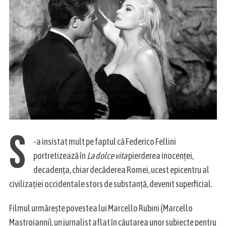
S
-a insistat mult pe faptul că Federico Fellini
portretizează în
La dolce vita
pierderea inocenţei,
decadenţa, chiar decăderea Romei, ucest epicentru al
civilizației occidentale stors de substanţă, devenit superficial.
Filmul urmărește povestea lui Marcello Rubini (Marcello
Mastroianni), un jurnalist aflat în căutarea unor subiecte pentru