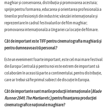
maghiar și conservarea, distribuția și promovarea acestuia;
sprijin pentru formarea, educarea și orientarea profesională a
tinerilor profesioniști din industrie; vânzări internaționale și
reprezentare în cadrul festivalurilor de film maghiar;
promovarea internațională a Ungariei ca locație de filmare.
Cât de important este TIFF pentru cinematografia maghiară și
pentru dumneavoastră personal?
S
e
Este un eveniment foarte important, este cel mai mare festival
a
din Europa Centrală și pentru noi este extrem de important să
r
colaborăm în această parte a continentului, pentru distribuție,
c
care ar trebui să fie primul subiect de discuție în Europa.
h
f
Cât de importante sunt marile producții internaționale (
Blade
o
r
Runner 2049, The Martian
etc.) pentru finanțarea producției
:
cinematografice naționale maghiare?