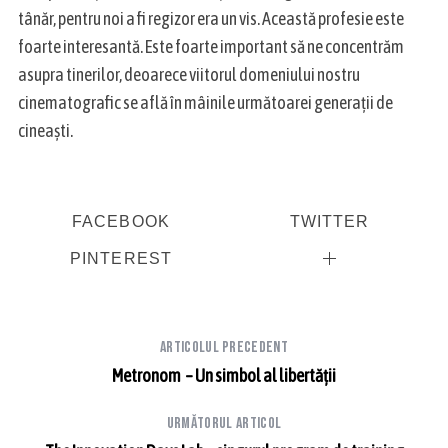
tânăr, pentru noi a fi regizor era un vis. Această profesie este
foarte interesantă. Este foarte important să ne concentrăm
asupra tinerilor, deoarece viitorul domeniului nostru
cinematografic se află în mâinile următoarei generații de
cineaști.
FACEBOOK
TWITTER
PINTEREST
Articolul precedent
Metronom – Un simbol al libertății
Următorul articol