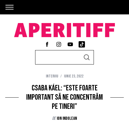
S
S
e
E
A
a
R
C
Interviu
iunie 23, 2022
r
H
c
Csaba Káel: “Este foarte
h
important să ne concentrăm
f
pe tineri”
o
r
de
Ion Indolean
: