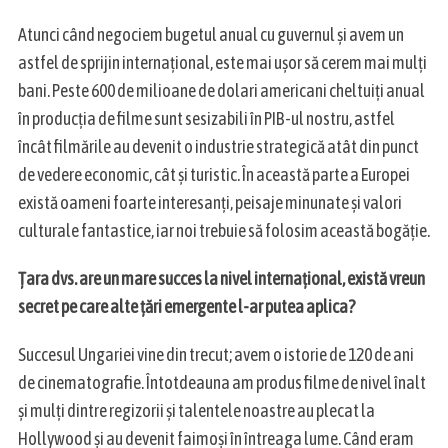
Atunci când negociem bugetul anual cu guvernul și avem un
astfel de sprijin internațional, este mai ușor să cerem mai mulți
bani. Peste 600 de milioane de dolari americani cheltuiți anual
în producția de filme sunt sesizabili în PIB-ul nostru, astfel
încât filmările au devenit o industrie strategică atât din punct
de vedere economic, cât și turistic. În această parte a Europei
există oameni foarte interesanți, peisaje minunate și valori
culturale fantastice, iar noi trebuie să folosim această bogăție.
Țara dvs. are un mare succes la nivel internațional, există vreun
secret pe care alte țări emergente l-ar putea aplica?
Succesul Ungariei vine din trecut; avem o istorie de 120 de ani
de cinematografie. Întotdeauna am produs filme de nivel înalt
și mulți dintre regizorii și talentele noastre au plecat la
Hollywood și au devenit faimoși în întreaga lume. Când eram