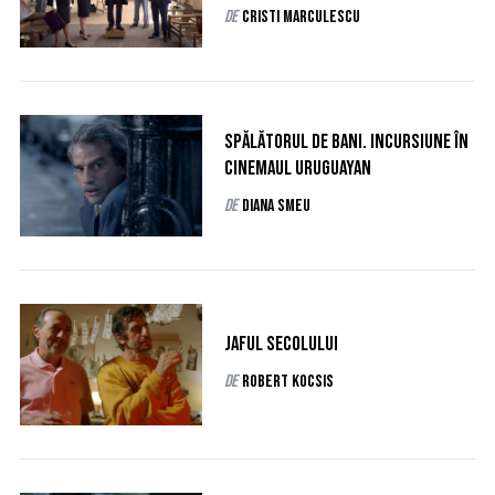
f
de
Cristi Marculescu
o
r
:
Spălătorul de bani. Incursiune în
cinemaul uruguayan
de
Diana Smeu
Jaful secolului
de
Robert Kocsis