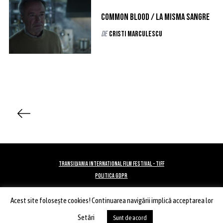
Common Blood / La misma sangre
de
Cristi Marculescu
P
a
g
i
n
TRANSILVANIA INTERNATIONAL FILM FESTIVAL - TIFF
a
POLITICA GDPR
ț
Acest site foloseşte cookies! Continuarea navigării implică acceptarea lor
i
ÎNAPOI SUS
e
Setări
Sunt de acord