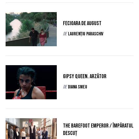
Fecioara de august
de
Laurențiu Paraschiv
Gipsy Queen. Arzător
de
Diana Smeu
S
e
a
r
The Barefoot Emperor / Împăratul
c
descuț
h