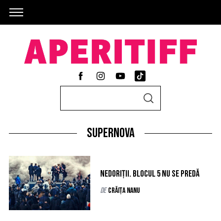
S
S
e
E
A
a
R
C
Supernova
r
H
c
h
Nedoriții. Blocul 5 nu se predă
f
o
de
Crăița Nanu
r
: