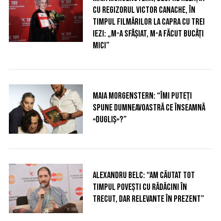
cu regizorul Victor Canache, în
timpul filmărilor la Capra cu trei
iezi: „M-a sfâșiat, m-a făcut bucăți
mici”
S
e
a
r
c
Maia Morgenstern: “Îmi puteți
h
spune dumneavoastră ce înseamnă
f
«dugliș»?”
o
r
:
Alexandru Belc: “Am căutat tot
timpul povești cu rădăcini în
trecut, dar relevante în prezent”