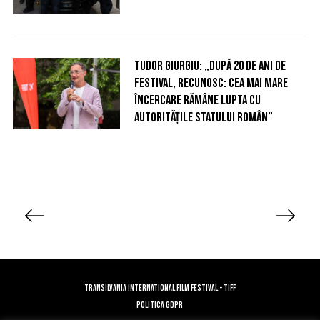
Tudor Giurgiu: „După 20 de ani de
festival, recunosc: cea mai mare
încercare rămâne lupta cu
autoritățile statului român”
P
a
g
i
n
TRANSILVANIA INTERNATIONAL FILM FESTIVAL - TIFF
a
POLITICA GDPR