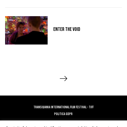
Enter the Void
P
a
g
i
n
TRANSILVANIA INTERNATIONAL FILM FESTIVAL - TIFF
a
POLITICA GDPR
ț