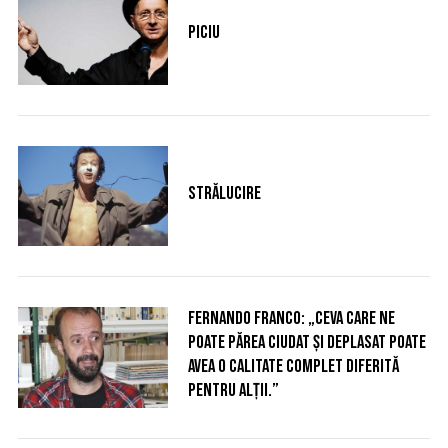
Piciu
S
e
a
r
c
Strălucire
h
f
o
r
:
Fernando Franco: „Ceva care ne
poate părea ciudat și deplasat poate
avea o calitate complet diferită
pentru alții.”