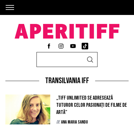
S
S
e
E
A
a
R
C
transilvania iff
r
H
c
h
„TIFF Unlimited se adresează
tuturor celor pasionați de filme de
f
artă”
o
de
Ana Maria Sandu
r
: