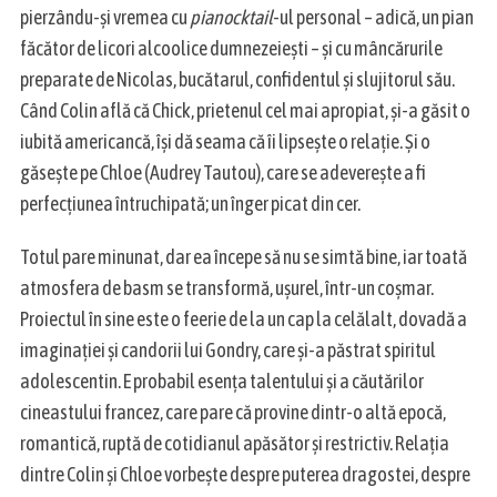
e
pierzându-şi vremea cu
pianocktail
-ul personal – adică, un pian
a
făcător de licori alcoolice dumnezeieşti – şi cu mâncărurile
r
preparate de Nicolas, bucătarul, confidentul şi slujitorul său.
c
h
Când Colin află că Chick, prietenul cel mai apropiat, şi-a găsit o
f
iubită americancă, îşi dă seama că îi lipseşte o relaţie. Şi o
o
găseşte pe Chloe (Audrey Tautou), care se adevereşte a fi
r
perfecţiunea întruchipată; un înger picat din cer.
:
Totul pare minunat, dar ea începe să nu se simtă bine, iar toată
atmosfera de basm se transformă, uşurel, într-un coşmar.
Proiectul în sine este o feerie de la un cap la celălalt, dovadă a
imaginaţiei şi candorii lui Gondry, care şi-a păstrat spiritul
adolescentin. E probabil esenţa talentului şi a căutărilor
cineastului francez, care pare că provine dintr-o altă epocă,
romantică, ruptă de cotidianul apăsător și restrictiv. Relaţia
dintre Colin și Chloe vorbeşte despre puterea dragostei, despre