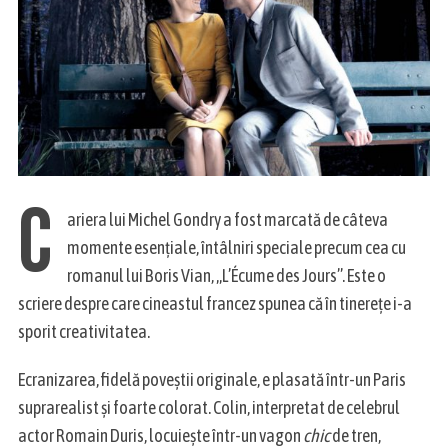
C
ariera lui Michel Gondry a fost marcată de câteva
momente esenţiale, întâlniri speciale precum cea cu
romanul lui Boris Vian, „L’Écume des Jours”. Este o
scriere despre care cineastul francez spunea că în tinereţe i-a
sporit creativitatea.
Ecranizarea, fidelă poveştii originale, e plasată într-un Paris
suprarealist şi foarte colorat. Colin, interpretat de celebrul
S
actor Romain Duris, locuieşte într-un vagon
chic
de tren,