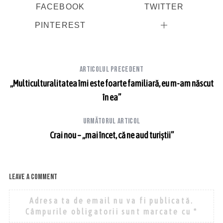
FACEBOOK
TWITTER
PINTEREST
Articolul precedent
„Multiculturalitatea îmi este foarte familiară, eu m-am născut
în ea”
Următorul articol
Crai nou – „mai încet, că ne aud turiştii”
Leave a comment
Adresa ta de email nu va fi publicată.
Câmpurile obligatorii sunt marcate cu
*