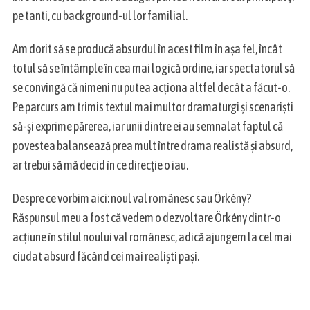
pe tanti, cu background-ul lor familial.
Am dorit să se producă absurdul în acest film în așa fel, încât
totul să se întâmple în cea mai logică ordine, iar spectatorul să
se convingă că nimeni nu putea acționa altfel decât a făcut-o.
Pe parcurs am trimis textul mai multor dramaturgi și scenariști
să-și exprime părerea, iar unii dintre ei au semnalat faptul că
povestea balansează prea mult între drama realistă și absurd,
ar trebui să mă decid în ce direcție o iau.
Despre ce vorbim aici: noul val românesc sau Örkény?
Răspunsul meu a fost că vedem o dezvoltare Örkény dintr-o
acțiune în stilul noului val românesc, adică ajungem la cel mai
ciudat absurd făcând cei mai realiști pași.