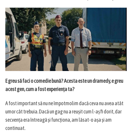
e
a
r
c
h
f
o
r
:
E greu să faci o comedie bună? Acesta este un dramedy, e greu
acest gen, cum a fost experiența ta?
A fost important să nu ne împotmolim dacă ceva nu avea atât
umor cât trebuia. Dacă un gag nu a reușit cum l-aș fi dorit, dar
secvența era întreagă și funcționa, am lăsat-o așa și am
continuat.