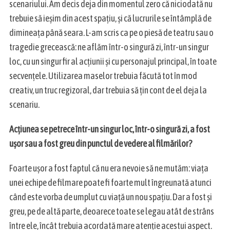
scenariului. Am decis deja din momentul zero că niciodată nu
trebuie să ieșim din acest spațiu, și că lucrurile se întâmplă de
dimineața până seara. L-am scris ca pe o piesă de teatru sau o
tragedie grecească: ne aflăm într-o singură zi, într-un singur
loc, cu un singur fir al acțiunii și cu personajul principal, în toate
secvențele. Utilizarea maselor trebuia făcută tot în mod
creativ, un truc regizoral, dar trebuia să țin cont de el deja la
scenariu.
Acțiunea se petrece într-un singur loc, într-o singură zi, a fost
ușor sau a fost greu din punctul de vedere al filmărilor?
Foarte ușor a fost faptul că nu era nevoie să ne mutăm: viața
unei echipe de filmare poate fi foarte mult îngreunată atunci
când este vorba de umplut cu viață un nou spațiu. Dar a fost și
greu, pe de altă parte, deoarece toate se legau atât de strâns
S
între ele, încât trebuia acordată mare atenție acestui aspect.