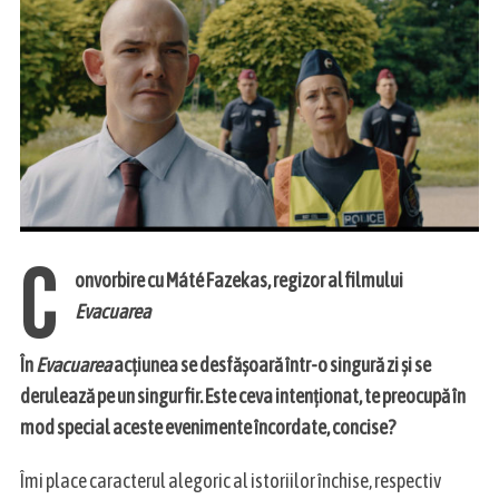
C
onvorbire cu Máté Fazekas, regizor al filmului
Evacuarea
În
Evacuarea
acțiunea se desfășoară într-o singură zi și se
derulează pe un singur fir. Este ceva intenționat, te preocupă în
mod special aceste evenimente încordate, concise?
Îmi place caracterul alegoric al istoriilor închise, respectiv