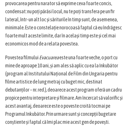
provocarea pentru narator să exprime ceva foarte concis,
condensat: nu poți părăsi locul, nu te poți transfera pe un fir
lateral, într-un alt loc și săriturile în timp sunt, de asemenea,
minimale. Este o constelație norocoasă faptul că eu îndrăgesc
foarte mult aceste limite, dar în același timp este și cel mai
economicos mod de a relata povestea.
Povestea filmului
Evacuarea
este una foarte veche, o port cu
mine de aproape 10 ani, și am ales să aplic cu ea la Inkubátor
(program al Institutului Național de Film din Ungaria pentru
filme artistice de lung metraj cu buget mic, destinat
debutanților – nr. red.), deoarece acest program oferă un cadru
propice pentru interpretare și filmare. Am încercat să valorific și
acest avantaj, deoarece este o poveste croită tocmai pe
Programul Inkubátor. Prin urmare sunt și concepții bugetare
conștiente și faptul că îmi plac mie acest gen de povești.