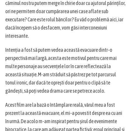
căminul nostru putem merge în chirie doar cu ajutorul părinților,
ori ne permitem doar cumpărarea unei case aflate sub
executare? Care este rolul băncilor? Eu văd o problemă aici, iar
dacă începem să o desfacem, vom găsi interconexiuni
interesante.
Intenția a fost să putem vedea această evacuare dintr-o
perspectivă mai largă, acesta este motivul pentru care mai
multe personaje au secvențele lor în care reflectează la
această situație. M-am străduit să păstrez pe tot parcursul
tonul ironic, dar dacă te oprești doar pentru o clipă să te
gândești, să poți vedea drama care se petrece acolo.
Acest film are la bază o întâmplare reală, vărul meu a fost
prezent la această evacuare, el mi-a povestit despre ea cu ani
în urmă. De acolo m-am inspirat pentru șirul de evenimente
birocratice, la care am adăugat partea fictivă: eroul principal și