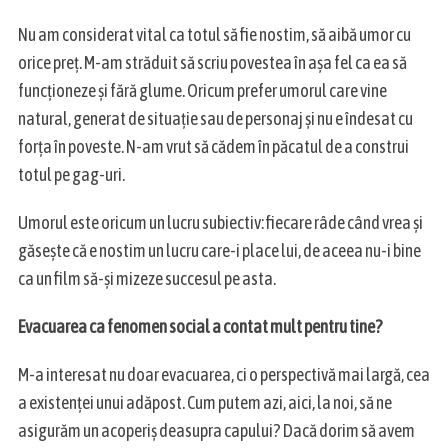
Nu am considerat vital ca totul să fie nostim, să aibă umor cu
orice preț. M-am străduit să scriu povestea în așa fel ca ea să
funcționeze și fără glume. Oricum prefer umorul care vine
natural, generat de situație sau de personaj și nu e îndesat cu
forța în poveste. N-am vrut să cădem în păcatul de a construi
totul pe gag-uri.
Umorul este oricum un lucru subiectiv: fiecare râde când vrea și
găsește că e nostim un lucru care-i place lui, de aceea nu-i bine
ca un film să-și mizeze succesul pe asta.
Evacuarea ca fenomen social a contat mult pentru tine?
M-a interesat nu doar evacuarea, ci o perspectivă mai largă, cea
a existenței unui adăpost. Cum putem azi, aici, la noi, să ne
asigurăm un acoperiș deasupra capului? Dacă dorim să avem