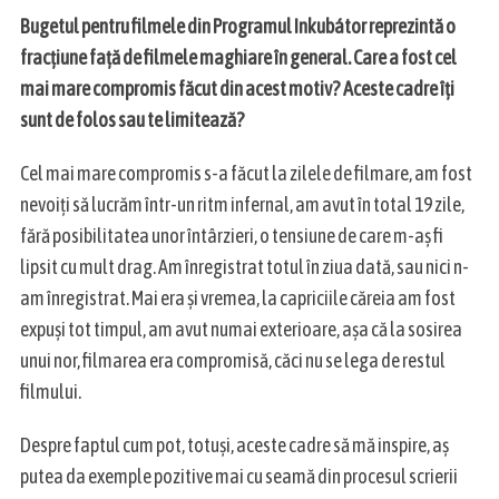
Bugetul pentru filmele din Programul Inkubátor reprezintă o
fracțiune față de filmele maghiare în general. Care a fost cel
mai mare compromis făcut din acest motiv? Aceste cadre îți
sunt de folos sau te limitează?
Cel mai mare compromis s-a făcut la zilele de filmare, am fost
nevoiți să lucrăm într-un ritm infernal, am avut în total 19 zile,
fără posibilitatea unor întârzieri, o tensiune de care m-aș fi
lipsit cu mult drag. Am înregistrat totul în ziua dată, sau nici n-
am înregistrat. Mai era și vremea, la capriciile căreia am fost
expuși tot timpul, am avut numai exterioare, așa că la sosirea
unui nor, filmarea era compromisă, căci nu se lega de restul
filmului.
Despre faptul cum pot, totuși, aceste cadre să mă inspire, aș
putea da exemple pozitive mai cu seamă din procesul scrierii