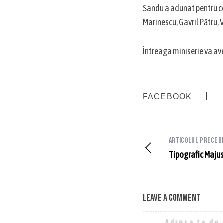
Sandu a adunat pentru ce
Marinescu, Gavril Pătru, 
Întreaga miniserie va av
FACEBOOK
Articolul preced
Tipografic Maju
Leave a comment
Adresa ta de 