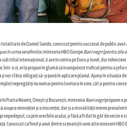
 în totalitate de Daniel Sandu, cunoscut pentru succesul de public avut 
pas în urma serafimilor
, miniseria HBO Europe
Bani negri (pentru zile 
sub titlul internațional, îi are în centru pe Doru și Ionel, doi tehnici
e. Într-o zi, ei își propun în glumă să manipuleze traficul pentru a jefui
ă și vor sfârși obligați să-și pună în aplicare planul. Ajunși în situația d
omplet nepregătiți nu numai pentru lovitura în sine, cât și pentru consec
e în Piatra Neamţ, Oneşti şi Bucureşti, miniseria
Bani negri
propune o p
ă asupra vinovăției și a inocenței, dar și a moralității mereu prevalent
i nepedepsit, ca prin urechile acului, și fără a fi dat în gât de vecini 
ță. Cunoscut ca fiind și unul dintre scenariștii unei alte miniserii HBO