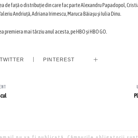
a de față o distribuție din care fac parte Alexandru Papadopol, Cris
Valeriu Andriuţă, Adriana Irimescu, Maruca Băiaşu şi Iulia Dinu.
ea premiera mai târziu anul acesta, pe HBO și HBO GO.
TWITTER
PINTEREST
ent
scul
P
email nu va fi publicată.
Câmpurile obligatorii sun