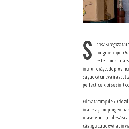
S
crisă și regizată
S
lungmetrajul
Un 
e
a
este cunoscută ea 
r
într-un orășel de provinci
c
să știe că cineva îi ascult
h
perfect, cei doi se simt c
f
o
r
Filmată timp de 70 de zil
:
în același timp ingenioas
orașele mici, unde să scap
câștiga cu adevărat în via