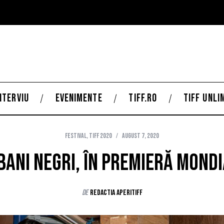
NTERVIU
EVENIMENTE
TIFF.RO
TIFF UNLI
Festival
,
TIFF 2020
august 7, 2020
Bani negri, în premieră mondi
de
Redactia AperiTIFF