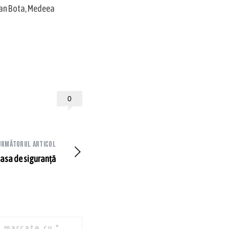
tian Bota, Medeea
0
Următorul articol
lasa de siguranţă
t marcate cu
*