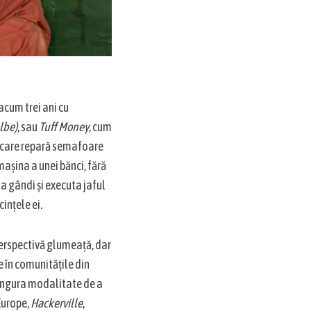
acum trei ani cu
albe)
, sau
Tuff Money
, cum
eni care repară semafoare
 mașina a unei bănci, fără
e a gândi și executa jaful
ințele ei.
erspectivă glumeață, dar
e în comunitățile din
e singura modalitate de a
 Europe,
Hackerville
,