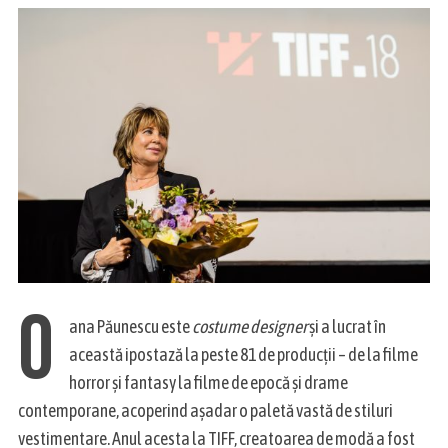
O
ana Păunescu este
costume designer
și a lucrat în
această ipostază la peste 81 de producții – de la filme
horror și fantasy la filme de epocă și drame
contemporane, acoperind așadar o paletă vastă de stiluri
vestimentare. Anul acesta la TIFF, creatoarea de modă a fost