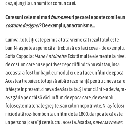
caz, ajungi la un numitor comun cu ei.
Care sunt cele mai mari
faux-pas
-uri pe care le poate comite un
costume designer
? De exemplu, anacronisme…
Cumva, totul îți este permis atâta vreme cât rezultatul este
bun. N-aș putea spune că ar trebui să
nu
faci ceva – de exemplu,
Sofia Coppola:
Marie Antoinette
. Există multe elemente la nivel
de costum care nu se potrivesc epocii fiindcă nu existau, însă
aceasta a fost limbajul ei, modul ei de a face un film de epocă.
Acestea trebuiesc totuși să aibă o rezonanță pentru cineva care
trăiește în prezent, cineva de vârsta ta. Și atunci, într-adevăr, m-
aș zgâria pe ochi să văd un film de epocă care, de exemplu,
folosește materiale greșite, sau culori nepotrivite. N-aș folosi
niciodată roz-bombon la un film de la 1800, dar poate că este
un personaj care îți cere lucrul acesta. Așadar,
never say never
.