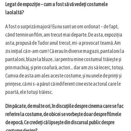
Legat de expoziție – cum a fost să vă vedeți costumele
laolaltă?
A fost o surpriză majoră! Eu nu sunt un om ordonat – de fapt,
când termin un film, am trecut mai departe. De asta, expoziția
asta, propusă de Tudor anul trecut, mi-a provocat teamă. Am
zis inițial că n-am cum! Că erau în diverse magazii, pantaloni la
pantaloni, bluze la bluze.. iar pentru mine costumul trăiește și
prin machiaj, și prin coafură, actori… dar am zis să încerc, totuși.
Cumva de asta am ales aceste costume, și nu unele de prinți și
prințese, că mi s-a părut că indiferent cine este actorul care le
poartă, ele totuși trăiesc.
Din păcate, de multe ori, în discuțiile despre cinema care se fac
referire la costume, de obicei se vorbește doar despre filmele
de epocă. Ce credeți că lipsește din discursul public despre
costume design
?