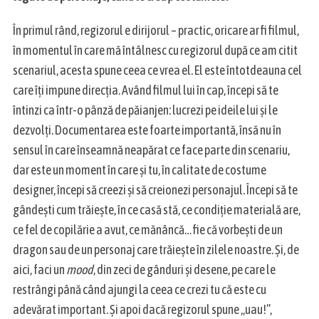
În primul rând, regizorul e dirijorul – practic, oricare ar fi filmul,
în momentul în care mă întâlnesc cu regizorul după ce am citit
scenariul, acesta spune ceea ce vrea el. El este întotdeauna cel
care îți impune direcția. Având filmul lui în cap, începi să te
întinzi ca într-o pânză de păianjen: lucrezi pe ideile lui și le
dezvolți. Documentarea este foarte importantă, însă nu în
sensul în care înseamnă neapărat ce face parte din scenariu,
dar este un moment în care și tu, în calitate de costume
designer, începi să creezi și să creionezi personajul. Începi să te
gândești cum trăiește, în ce casă stă, ce condiție materială are,
ce fel de copilărie a avut, ce mănâncă… fie că vorbești de un
dragon sau de un personaj care trăiește în zilele noastre. Și, de
S
e
aici, faci un
mood
, din zeci de gânduri și desene, pe care le
a
restrângi până când ajungi la ceea ce crezi tu că este cu
r
adevărat important. Și apoi dacă regizorul spune „uau!”,
c