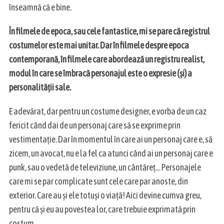
înseamnă că e bine.
h
f
o
În filmele de epoca, sau cele fantastice, mi se pare că registrul
r
costumelor este mai unitar. Dar în filmele despre epoca
:
contemporană, în filmele care abordează un registru realist,
modul în care se îmbracă personajul este o expresie (și) a
personalității sale.
E adevărat, dar pentru un costume designer, e vorba de un caz
fericit când dai de un personaj care să se exprime prin
vestimentație. Dar în momentul în care ai un personaj care e, să
zicem, un avocat, nu e la fel ca atunci când ai un personaj care e
punk, sau o vedetă de televiziune, un cântăreț… Personajele
care mi se par complicate sunt cele care par anoste, din
exterior. Care au și ele totuși o viață! Aici devine cumva greu,
pentru că și eu au povestea lor, care trebuie exprimată prin
costum.