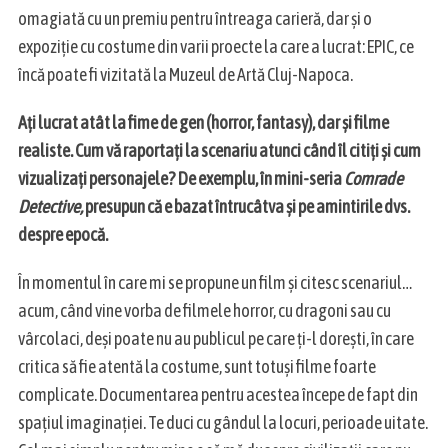
omagiată cu un premiu pentru întreaga carieră, dar și o
expoziție cu costume din varii proecte la care a lucrat: EPIC, ce
încă poate fi vizitată la Muzeul de Artă Cluj-Napoca.
Ați lucrat atât la fime de gen (horror, fantasy), dar și filme
realiste. Cum vă raportați la scenariu atunci când îl citiți și cum
vizualizați personajele? De exemplu, în mini-seria
Comrade
Detective,
presupun că e bazat întrucâtva și pe amintirile dvs.
despre epocă.
În momentul în care mi se propune un film și citesc scenariul…
acum, când vine vorba de filmele horror, cu dragoni sau cu
vârcolaci, deși poate nu au publicul pe care ți-l dorești, în care
critica să fie atentă la costume, sunt totuși filme foarte
complicate. Documentarea pentru acestea începe de fapt din
spațiul imaginației. Te duci cu gândul la locuri, perioade uitate.