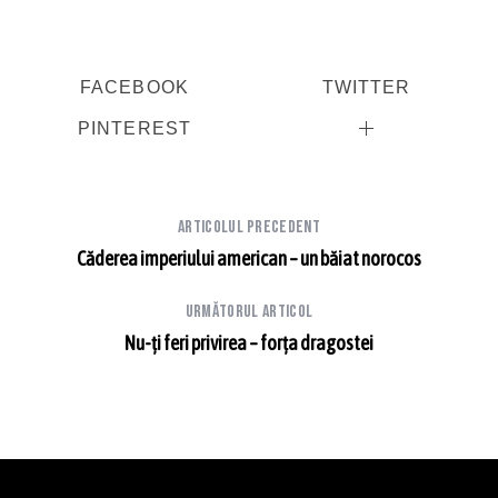
FACEBOOK
TWITTER
PINTEREST
Articolul precedent
Căderea imperiului american – un băiat norocos
Următorul articol
Nu-ţi feri privirea – forța dragostei