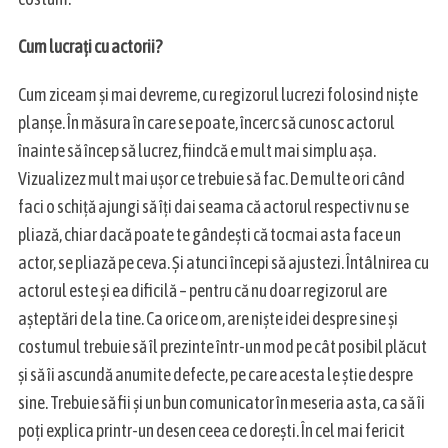
Cum lucrați cu actorii?
Cum ziceam și mai devreme, cu regizorul lucrezi folosind niște
planșe. În măsura în care se poate, încerc să cunosc actorul
înainte să încep să lucrez, fiindcă e mult mai simplu așa.
Vizualizez mult mai ușor ce trebuie să fac. De multe ori când
faci o schiță ajungi să îți dai seama că actorul respectiv nu se
pliază, chiar dacă poate te gândești că tocmai asta face un
actor, se pliază pe ceva. Și atunci începi să ajustezi. Întâlnirea cu
actorul este și ea dificilă – pentru că nu doar regizorul are
așteptări de la tine. Ca orice om, are niște idei despre sine și
costumul trebuie să îl prezinte într-un mod pe cât posibil plăcut
și să îi ascundă anumite defecte, pe care acesta le știe despre
sine. Trebuie să fii și un bun comunicator în meseria asta, ca să îi
poți explica printr-un desen ceea ce dorești. În cel mai fericit