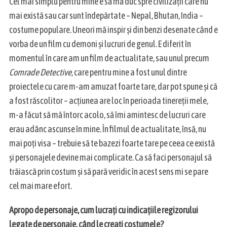
Cel mai simplu pentru mine e să mă duc spre civilizații care nu
mai există sau car sunt îndepărtate – Nepal, Bhutan, India –
costume populare. Uneori mă inspir și din benzi desenate când e
vorba de un film cu demoni și lucruri de genul. E diferit în
momentul în care am un film de actualitate, sau unul precum
Comrade Detective
, care pentru mine a fost unul dintre
proiectele cu care m-am amuzat foarte tare, dar pot spune și că
a fost răscolitor – acțiunea are loc în perioada tinereții mele,
m-a făcut să mă întorc acolo, să îmi amintesc de lucruri care
erau adânc ascunse în mine. În filmul de actualitate, însă, nu
mai poți visa – trebuie să te bazezi foarte tare pe ceea ce există
și personajele devine mai complicate. Ca să faci personajul să
trăiască prin costum și să pară veridic în acest sens mi se pare
cel mai mare efort.
Apropo de personaje, cum lucrați cu indicațiile regizorului
legate de personaje, când le creați costumele?