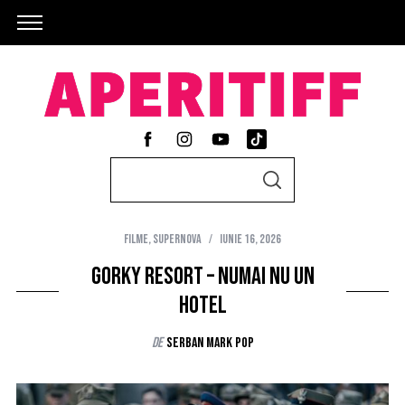
S
S
e
E
A
a
R
C
Filme
,
Supernova
iunie 16, 2026
r
H
c
Gorky Resort – numai nu un
h
hotel
f
de
Serban Mark Pop
o
r
: