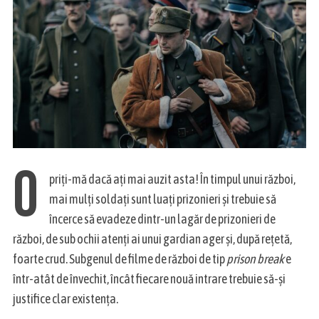
O
priți-mă dacă ați mai auzit asta! În timpul unui război,
mai mulți soldați sunt luați prizonieri și trebuie să
încerce să evadeze dintr-un lagăr de prizonieri de
război, de sub ochii atenți ai unui gardian ager și, după rețetă,
foarte crud. Subgenul de filme de război de tip
prison break
e
într-atât de învechit, încât fiecare nouă intrare trebuie să-și
justifice clar existența.