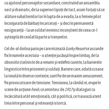
cu ajutorul personajelor secundare, construind un ansamblu
c
vast și dramatic, de la superiori lipsiți de tact, acum forțați să se
h
alăture subalternilor lor în lupta de a evada, la o femeie pilot
f
o
înconjurată de bărbați încarcerați – și deci în permanentă
r
nesiguranță – la un soldat evreiesc inconștient de ceea ce-l
:
așteaptă de cealaltă parte a tranșeelor.
Cel de-al doilea pariu pe care mizează
Gorky Resort
se ascunde
fix în numele acestuia – o atenție jucăușă înspre limbaj, de la
obsesiile staliniste de a renumi și redefini cuvinte, la barierele
lingvistice între prizonieri și soldați. Bariere care, odată scoase
la iveală în diverse contexte, sunt fie de un maxim amuzament,
fie provocatoare de tensiune. Tensiunea, la rândul ei, erupe în
scene de acțiune
fresh,
ce amintesc de
1917
și dialoguri cu
încărcătură atât emoțională, cât și politică, ce trasează atent
linia între personal și relevanță istorică.