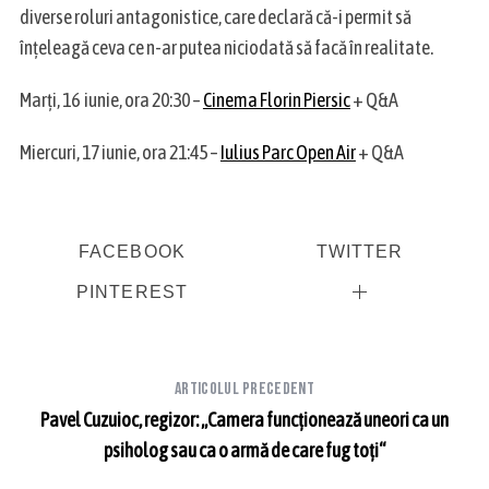
diverse roluri antagonistice, care declară că-i permit să
înțeleagă ceva ce n-ar putea niciodată să facă în realitate.
Marți, 16 iunie, ora 20:30 –
Cinema Florin Piersic
+ Q&A
Miercuri, 17 iunie, ora 21:45 –
Iulius Parc Open Air
+ Q&A
FACEBOOK
TWITTER
PINTEREST
Articolul precedent
Pavel Cuzuioc, regizor: „Camera funcționează uneori ca un
psiholog sau ca o armă de care fug toți“