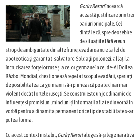
Gorky Resort
încearcă
această justificare prin trei
pariuri principale. Cel
dintâi e că, spre deosebire
de situațiile fără vreun
strop de ambiguitate din alte filme, evadarea nu e la fel de
apoteotică și garantat-salvatore. Soldații polonezi, aflați la
încrucișarea forțelor ruse și a celor germane în cel de-Al Doilea
Război Mondial, chestionează repetat scopul evadării, speriați
de posibilitatea ca germanii să-i primească poate chiar mai
violent decât forțele rusești. Se construiește un joc dinamic de
influențe și promisiuni, minciuni și informații aflate din vorbă în
vorbă pentru a dinamita permanent orice tip de stabilitate s-ar
S
putea forma.
e
a
Cu acest context instabil,
Gorky Resort
alege să-și lege narativa
r