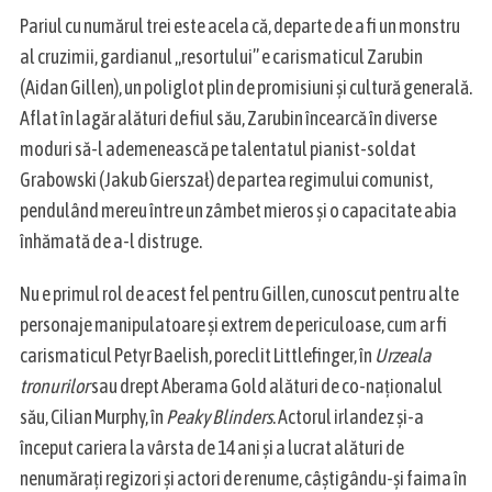
Pariul cu numărul trei este acela că, departe de a fi un monstru
al cruzimii, gardianul „resortului” e carismaticul Zarubin
(Aidan Gillen), un poliglot plin de promisiuni și cultură generală.
Aflat în lagăr alături de fiul său, Zarubin încearcă în diverse
moduri să-l ademenească pe talentatul pianist-soldat
Grabowski (Jakub Gierszał) de partea regimului comunist,
pendulând mereu între un zâmbet mieros și o capacitate abia
înhămată de a-l distruge.
Nu e primul rol de acest fel pentru Gillen, cunoscut pentru alte
personaje manipulatoare și extrem de periculoase, cum ar fi
carismaticul Petyr Baelish, poreclit Littlefinger, în
Urzeala
tronurilor
sau drept Aberama Gold alături de co-naționalul
său, Cilian Murphy, în
Peaky Blinders
. Actorul irlandez și-a
început cariera la vârsta de 14 ani și a lucrat alături de
nenumărați regizori și actori de renume, câștigându-și faima în