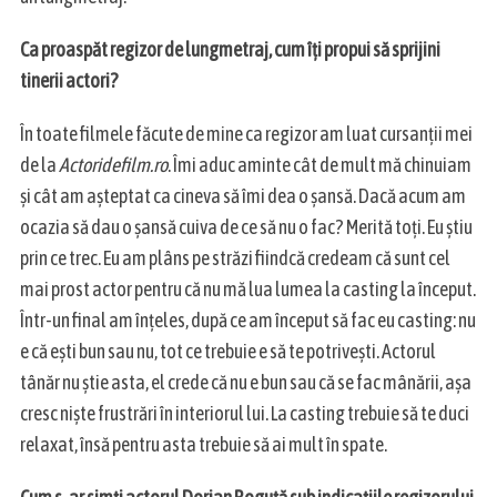
S
e
Ca proaspăt regizor de lungmetraj, cum îți propui să sprijini
a
tinerii actori?
r
c
În toate filmele făcute de mine ca regizor am luat cursanții mei
h
de la
Actoridefilm.ro
. Îmi aduc aminte cât de mult mă chinuiam
f
o
și cât am așteptat ca cineva să îmi dea o șansă. Dacă acum am
r
ocazia să dau o șansă cuiva de ce să nu o fac? Merită toți. Eu știu
:
prin ce trec. Eu am plâns pe străzi fiindcă credeam că sunt cel
mai prost actor pentru că nu mă lua lumea la casting la început.
Într-un final am înțeles, după ce am început să fac eu casting: nu
e că ești bun sau nu, tot ce trebuie e să te potrivești. Actorul
tânăr nu știe asta, el crede că nu e bun sau că se fac mânării, așa
cresc niște frustrări în interiorul lui. La casting trebuie să te duci
relaxat, însă pentru asta trebuie să ai mult în spate.