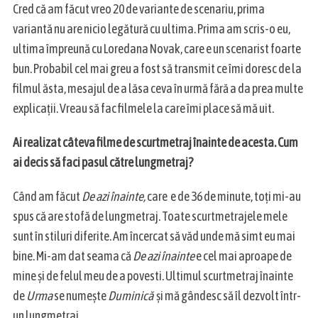
Cred că am făcut vreo 20 de variante de scenariu, prima
variantă nu are nicio legătură cu ultima. Prima am scris-o eu,
ultima împreună cu Loredana Novak, care e un scenarist foarte
bun. Probabil cel mai greu a fost să transmit ce îmi doresc de la
filmul ăsta, mesajul de a lăsa ceva în urmă fără a da prea multe
explicații. Vreau să fac filmele la care îmi place să mă uit.
Ai realizat câteva filme de scurtmetraj înainte de acesta. Cum
ai decis să faci pasul către lungmetraj?
Când am făcut
De azi înainte,
care e de 36 de minute, toți mi-au
spus că are stofă de lungmetraj. Toate scurtmetrajele mele
sunt în stiluri diferite. Am încercat să văd unde mă simt eu mai
bine. Mi-am dat seama că
De azi înainte
e cel mai aproape de
mine și de felul meu de a povesti. Ultimul scurtmetraj înainte
de
Urma
se numește
Duminică
și mă gândesc să îl dezvolt într-
un lungmetraj.