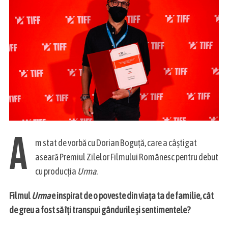
A
m stat de vorbă cu Dorian Boguță, care a câștigat
aseară Premiul Zilelor Filmului Românesc pentru debut
cu producția
Urma
.
Filmul
Urma
e inspirat de o poveste din viața ta de familie, cât
de greu a fost să îți transpui gândurile și sentimentele?