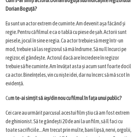
Cum s-ar simți actorul Dorian Boguță sub indicațiile regizorului
Dorian Boguță?
Eu sunt un actor extrem de cuminte. Am devenit așa făcând și
regie. Pentru că filmul e ca o tablă cu piese de șah. Actorii sunt
piesele, jocul în sine e regia. Ca actor trebuie să merg într-un
mod, trebuie să las regizorul să mă îndrume. Să nu îl încurci pe
regizor, el gândește. Actorul dacă are încredere în regizor
trebuie să fie cuminte. Am învățat asta și acum sunt foarte docil
ca actor. Bineînțeles, vin cu niște idei, dar nu încerc să mă scot în
evidență.
Cu
m te-ai simțit să
ieși
din nou cu filmul în fața unui public?
Cei care au urmărit parcusul acestui film știu că am fost extrem
de ghinionist. Să te gândești 20 de ani la un film, să îl faci cu
toate sacrificiile… Am trecut prin multe, bani lipsă, nervi, orgolii,