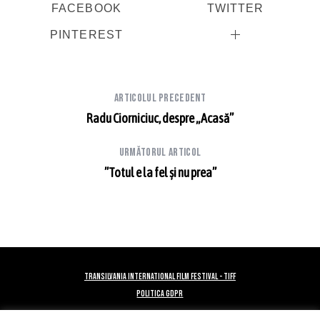
FACEBOOK
TWITTER
PINTEREST
Articolul precedent
Radu Ciorniciuc, despre „Acasă”
Următorul articol
”Totul e la fel și nu prea”
TRANSILVANIA INTERNATIONAL FILM FESTIVAL - TIFF
POLITICA GDPR