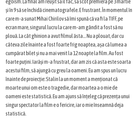
egoism. La final am reușit să îl fac, să scot premiera pe 3 martie
și în 9 să se închidă cinematografele. E frustrant. În momentul în
care m-a sunat Mihai Chirilov să îmi spună că va fi la TIFF, pe
ecran mare, singurul lucru la care m-am gândit a fost să nu
plouă. La cât ghinion a avut filmul ăsta… Nu a plouat, dar cu
câteva zile înainte a fost foarte frig noaptea, așa că lumea a
cumpărat bilet și nu a mai venit la 12 noapte la film. Au fost
foarte puțini. Iarăși m-a frustrat, dar am zis că asta este soarta
acestui film, să ajungă cu greu la oameni. Eu am spus un lucru
înainte de proiecție: Stalin la un moment a menționat că
moarte unui om este o tragedie, dar moartea a o mie de
oameni este statistică. Eu am ajuns să înțeleg că prezența unui
singur spectator la film e o fericire, iar o mie înseamnă deja
statistică.