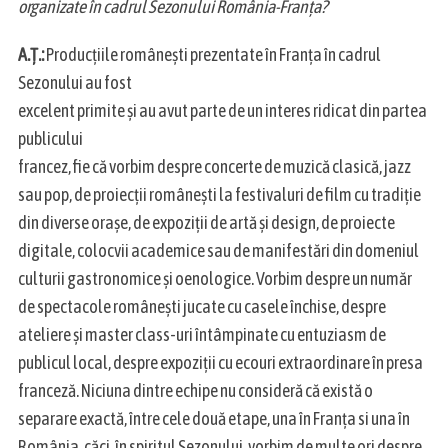
organizate în cadrul Sezonului România-Franța?
A.Ț.:
Producțiile românești prezentate în Franța în cadrul
Sezonului au fost
excelent primite și au avut parte de un interes ridicat din partea
publicului
francez, fie că vorbim despre concerte de muzică clasică, jazz
sau pop, de proiecții românești la festivaluri de film cu tradiție
din diverse orașe, de expoziții de artă și design, de proiecte
digitale, colocvii academice sau de manifestări din domeniul
culturii gastronomice și oenologice. Vorbim despre un număr
de spectacole românești jucate cu casele închise, despre
ateliere și master class-uri întâmpinate cu entuziasm de
publicul local, despre expoziții cu ecouri extraordinare în presa
franceză. Niciuna dintre echipe nu consideră că există o
separare exactă, între cele două etape, una în Franța si una în
România, căci, în spiritul Sezonului, vorbim de multe ori despre