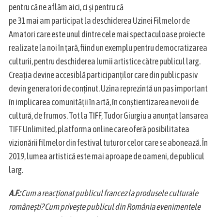
pentru că ne aflăm aici, ci și pentru că
pe 31 mai am participat la deschiderea Uzinei Filmelor de
Amatori care este unul dintre cele mai spectaculoase proiecte
realizate la noi în țară, fiind un exemplu pentru democratizarea
culturii, pentru deschiderea lumii artistice către publicul larg.
Creația devine accesiblă participanților care din public pasiv
devin generatori de conținut. Uzina reprezintă un pas important
în implicarea comunității în artă, în conștientizarea nevoii de
cultură, de frumos. Tot la TIFF, Tudor Giurgiu a anunțat lansarea
TIFF Unlimited, platforma online care oferă posibilitatea
vizionării filmelor din festival tuturor celor care se abonează. În
2019, lumea artistică este mai aproape de oameni, de publicul
larg.
A.F.:
Cum a reacționat publicul francez la produsele culturale
românești? Cum privește publicul din România evenimentele