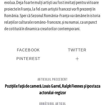
evolua. Deja foarte mulți artiști au fost invitați pentru viitoare
proiecte în Franța, la fel cum artiștii francezi vor fi prezenți în
România. Sper că Sezonul România-Franța va rămâne în istoria
relațiilor culturale româno-franceze, și nu numai, ca un punct
de cotitură în dinamica creatorilor contemporani.
FACEBOOK
TWITTER
PINTEREST
Articolul precedent
Pozițiile față de cameră. Louis Garrel, Ralph Fiennes și ipostaza
actorului-regizor
Următorul articol