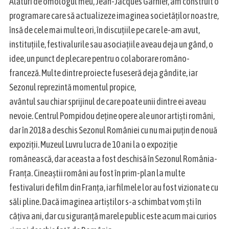
Alături de omologul meu, Jean-Jacques Garnier, am construit o
programare care să actualizeze imaginea societăților noastre,
însă de cele mai multe ori, în discuțiile pe care le-am avut,
instituțiile, festivalurile sau asociațiile aveau deja un gând, o
idee, un punct de plecare pentru o colaborare româno-
franceză. Multe dintre proiecte fuseseră deja gândite, iar
Sezonul reprezintă momentul propice,
avântul sau chiar sprijinul de care poate unii dintre ei aveau
nevoie. Centrul Pompidou deține opere ale unor artiști români,
S
dar în 2018 a deschis Sezonul României cu nu mai puțin de nouă
e
a
expoziții. Muzeul Luvru lucra de 10 ani la o expoziție
r
românească, dar aceasta a fost deschisă în Sezonul România-
c
Franța. Cineaștii români au fost în prim-plan la multe
h
festivaluri de film din Franța, iar filmele lor au fost vizionate cu
f
o
săli pline. Dacă imaginea artiștilor s-a schimbat vom ști în
r
câțiva ani, dar cu siguranță marele public este acum mai curios
: