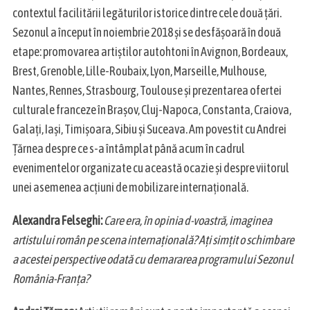
contextul facilitării legăturilor istorice dintre cele două țări.
Sezonul a început în noiembrie 2018 și se desfășoară în două
etape: promovarea artiștilor autohtoni în Avignon, Bordeaux,
Brest, Grenoble, Lille-Roubaix, Lyon, Marseille, Mulhouse,
Nantes, Rennes, Strasbourg, Toulouse și prezentarea ofertei
culturale franceze în Brașov, Cluj-Napoca, Constanta, Craiova,
Galați, Iași, Timișoara, Sibiu și Suceava. Am povestit cu Andrei
Țărnea despre ce s-a întâmplat până acum în cadrul
evenimentelor organizate cu această ocazie și despre viitorul
unei asemenea acțiuni de mobilizare internațională.
Alexandra Felseghi:
Care era, în opinia d-voastră, imaginea
artistului român pe scena internațională? Ați simțit o schimbare
a acestei perspective odată cu demararea programului Sezonul
România-Franța?