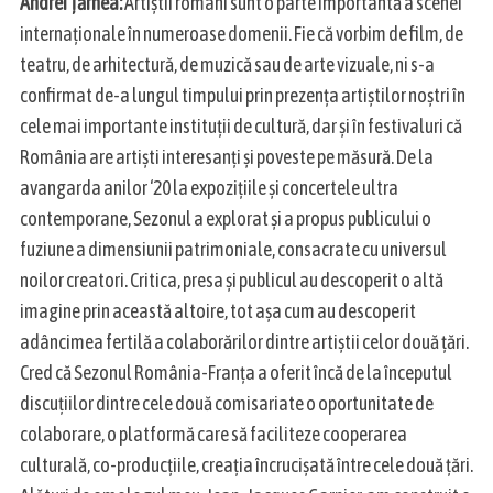
Andrei Țărnea:
Artiștii români sunt o parte importantă a scenei
internaționale în numeroase domenii. Fie că vorbim de film, de
teatru, de arhitectură, de muzică sau de arte vizuale, ni s-a
confirmat de-a lungul timpului prin prezența artiștilor noștri în
cele mai importante instituții de cultură, dar și în festivaluri că
România are artiști interesanți și poveste pe măsură. De la
avangarda anilor ‘20 la expozițiile și concertele ultra
contemporane, Sezonul a explorat și a propus publicului o
fuziune a dimensiunii patrimoniale, consacrate cu universul
noilor creatori. Critica, presa și publicul au descoperit o altă
imagine prin această altoire, tot așa cum au descoperit
adâncimea fertilă a colaborărilor dintre artiștii celor două țări.
Cred că Sezonul România-Franța a oferit încă de la începutul
discuțiilor dintre cele două comisariate o oportunitate de
colaborare, o platformă care să faciliteze cooperarea
culturală, co-producțiile, creația încrucișată între cele două țări.