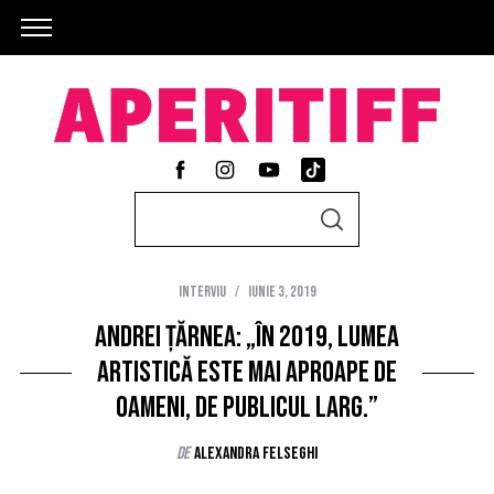
S
S
e
E
A
a
R
C
Interviu
iunie 3, 2019
r
H
c
Andrei Țărnea: „În 2019, lumea
h
artistică este mai aproape de
f
oameni, de publicul larg.”
o
r
de
Alexandra Felseghi
: