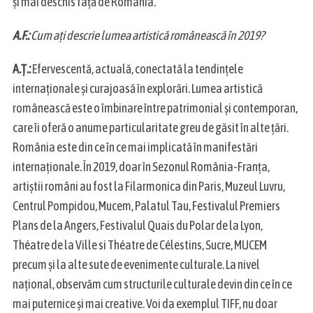
și mai deschis față de România.
A.F.:
Cum ați descrie lumea artistică românească în 2019?
A.Ț.:
Efervescentă, actuală, conectată la tendințele
internaționale și curajoasă în explorări. Lumea artistică
românească este o îmbinare între patrimonial și contemporan,
care îi oferă o anume particularitate greu de găsit în alte țări.
România este din ce în ce mai implicată în manifestări
internaționale. În 2019, doar în Sezonul România-Franța,
artiștii români au fost la Filarmonica din Paris, Muzeul Luvru,
Centrul Pompidou, Mucem, Palatul Tau, Festivalul Premiers
Plans de la Angers, Festivalul Quais du Polar de la Lyon,
Théatre de la Ville si Théatre de Célestins, Sucre, MUCEM
precum și la alte sute de evenimente culturale. La nivel
național, observăm cum structurile culturale devin din ce în ce
mai puternice și mai creative. Voi da exemplul TIFF, nu doar