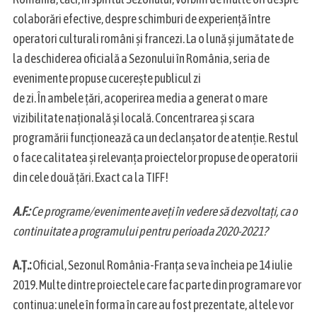
colaborări efective, despre schimburi de experiență între
operatori culturali români și francezi. La o lună și jumătate de
la deschiderea oficială a Sezonului în România, seria de
evenimente propuse cucerește publicul zi
de zi. În ambele țări, acoperirea media a generat o mare
vizibilitate națională și locală. Concentrarea și scara
programării funcționează ca un declanșator de atenție. Restul
o face calitatea și relevanța proiectelor propuse de operatorii
din cele două țări. Exact ca la TIFF!
A.F.:
Ce programe/evenimente aveți în vedere să dezvoltați, ca o
continuitate a programului pentru perioada 2020-2021?
A.Ț.:
Oficial, Sezonul România-Franța se va încheia pe 14 iulie
2019. Multe dintre proiectele care fac parte din programare vor
continua: unele în forma în care au fost prezentate, altele vor