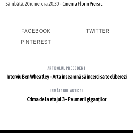
Sâmbătă, 20 iunie, ora 20:30 –
Cinema Florin Piersic
FACEBOOK
TWITTER
PINTEREST
Articolul precedent
Interviu Ben Wheatley – Arta înseamnă să încerci să te eliberezi
Următorul articol
Crima de la etajul 3 – Pe umerii giganților