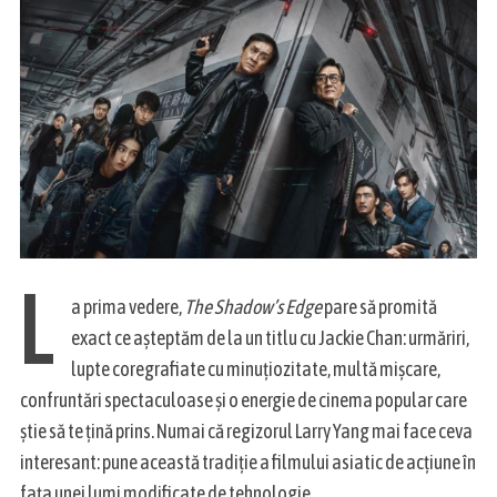
L
a prima vedere,
The Shadow’s Edge
pare să promită
exact ce așteptăm de la un titlu cu Jackie Chan: urmăriri,
lupte coregrafiate cu minuțiozitate, multă mișcare,
confruntări spectaculoase și o energie de cinema popular care
știe să te țină prins. Numai că regizorul Larry Yang mai face ceva
interesant: pune această tradiție a filmului asiatic de acțiune în
fața unei lumi modificate de tehnologie.