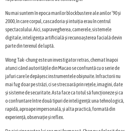
Nu mai suntem în epoca marilor blockbustere ale anilor ’90 și
2000, în care corpul, cascadoria și intuiția erau în centrul
spectacolului. Aici, supravegherea, camerele, sistemele
digitale, inteligența artificială și recunoașterea facială devin
S
e
parte din terenul de luptă.
a
r
Wong Tak-chung este un investigator retras, chemat înapoi
c
atunci când autoritățile din Macao se confruntă cu o serie de
h
jafuri care le depășesc instrumentele obișnuite. Infractorii nu
f
o
mai fug doar pe străzi, ci se strecoară prin rețele, imagini, date
r
și sisteme de securitate. Asta face ca totul să funcționeze și ca
:
o confruntare între două tipuri de inteligență: una tehnologică,
rapidă, aproape impersonală, și alta practică, formată din
experiență, observație și reflex.