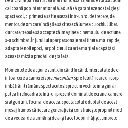
De aici vine partea lui cea mai frumoasă. Chan nu e folosit doar
ca icoană pop internațională, adusă să garanteze nostalgie și
spectacol, ci primește să fie așezat într-un rol de trecere, de
mentor, de om care încă știe să citească lumea cu ochiul liber,
dar care trebuie să accepte că imaginea cinemaului de acțiune
s-a schimbat. În jurul lui apar personaje mai tinere, mai rapide,
adaptate noii epoci, iar policierul cu arte marțiale capătă și
această miză a predării de ștafetă.
Momentele de acțiune sunt, din când în când, intercalate de o
întoarcere a camerei spre
mecanism
: spre felul în care un corp
îmbătrânit rămâne spectaculos, spre cum vechile imagini ar
putea fi reîncadrate într-un prezent dominat de ecrane, camere
și algoritmi. Tocmai de aceea, spectacolul e dublat de acest
mesaj frumos că fiecare generație își construiește propriul mod
de a vedea, de a urmări și de a-și face loc prin hăţişul umbrelor.