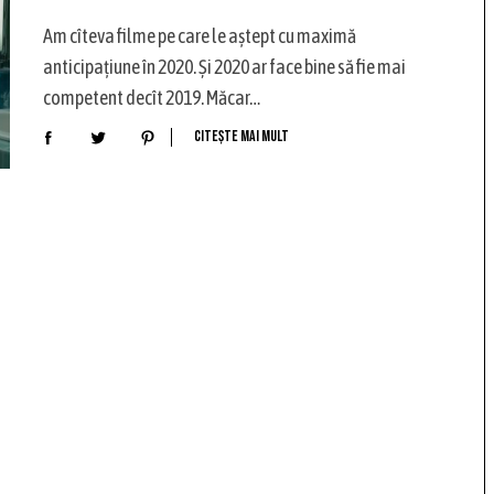
Am cîteva filme pe care le aștept cu maximă
anticipațiune în 2020. Și 2020 ar face bine să fie mai
competent decît 2019. Măcar…
Citește mai mult