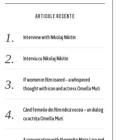
C
H
r
ARTICOLE RECENTE
c
h
f
Interview with Nikolaj Nikitin
o
r
Interviu cu Nikolaj Nikitin
:
If women in film roared – a whispered
thought with icon and actress Ornella Muti
Când femeile din film ridică vocea – un dialog
cu actrița Ornella Muti
A conversation with Alexandra Maria Lara and