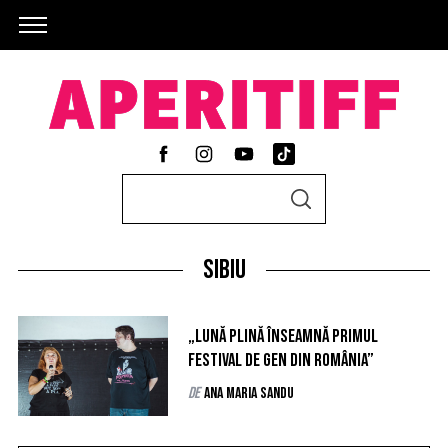
S
S
e
E
A
a
R
C
sibiu
r
H
c
h
„Lună Plină înseamnă primul
f
festival de gen din România”
o
de
Ana Maria Sandu
r
: