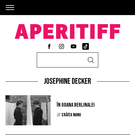
S
S
e
E
A
a
R
C
Josephine Decker
r
H
c
h
În goana Berlinalei
f
de
Crăița Nanu
o
r
: