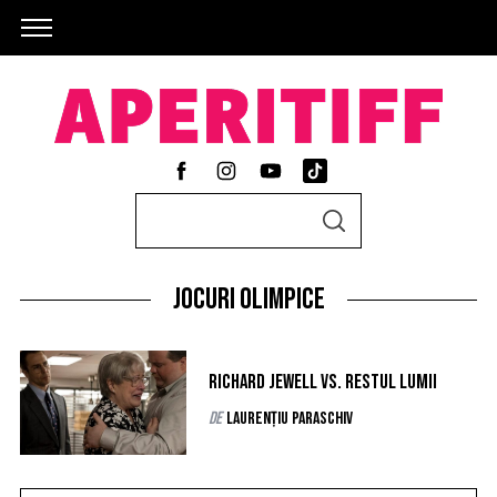
S
S
e
E
A
a
R
C
jocuri olimpice
r
H
c
h
Richard Jewell vs. restul lumii
f
de
Laurențiu Paraschiv
o
r
: