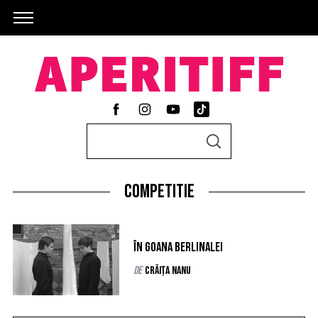
S
S
e
E
A
a
R
C
competitie
r
H
c
h
În goana Berlinalei
f
de
Crăița Nanu
o
r
: