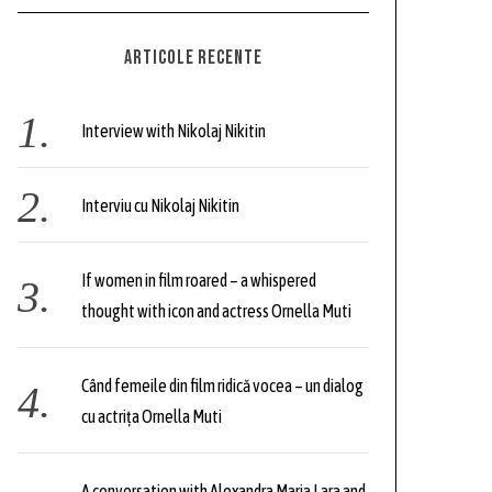
C
H
r
ARTICOLE RECENTE
c
h
f
Interview with Nikolaj Nikitin
o
r
Interviu cu Nikolaj Nikitin
:
If women in film roared – a whispered
thought with icon and actress Ornella Muti
Când femeile din film ridică vocea – un dialog
cu actrița Ornella Muti
A conversation with Alexandra Maria Lara and