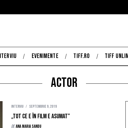
NTERVIU
EVENIMENTE
TIFF.RO
TIFF UNLI
actor
Interviu
septembrie 9, 2019
„Tot ce e în film e asumat”
de
Ana Maria Sandu