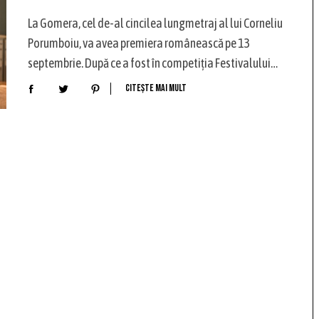
La Gomera, cel de-al cincilea lungmetraj al lui Corneliu
Porumboiu, va avea premiera românească pe 13
septembrie. După ce a fost în competiția Festivalului…
Citește mai mult