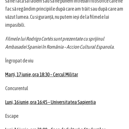
să ne facă să râdem sau să ne punem întrebări filosofice care ne
fac să regândim principiile după care am trăit sau după care am
văzut lumea. Cu siguranță, nu putem ieși de la filmele lui
impasibili.
Filmele lui Rodrigo Cortés sunt prezentate cu sprijinul
Ambasadei Spaniei în România – Accion Cultural Espanola.
Îngropat de viu
Marți, 17 iunie, ora 18:30 – Cercul Militar
Concurentul
Luni, 16 iunie, ora 16:45 – Universitatea Sapientia
Escape