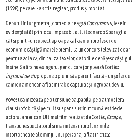
(1998), pe care l-a scris, regizat, produs și montat.
S
Debutul în lungmetraj, comedia neagră
Concurentul,
iese în
e
evidență atât prin jocul impecabil al lui Leonardo Sbaraglia,
a
cât și printr-un subiect aproape kafkian: un profesor de
r
economie câștigă marele premiu la un concurs televizat doar
c
h
pentru a afla că, din cauza taxelor, datoriile depășesc câștigul
f
în sine. Satira nu e singurul gen cu care jonglează Cortés:
o
Îngropat de viu
propune o premisă aparent facilă – un șofer de
r
camion american aflat în Irak e capturat și îngropat de viu.
:
Povestea mizează pe o tensiune palpabilă, pe o atmosferă
claustrofobică și pe mult suspans susținut cu măiestrie de
actorul american. Ultimul film realizat de Cortés,
Escape,
transpune spectatorul și mai intens în profunzimile
întortocheate ale minții unui personaj aflat în criză: