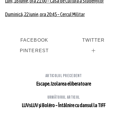
Luni, 16 iunie, ora 21:00 – Casa de Cultură a Studenților
Duminică, 22 iunie, ora 20:45 – Cercul Militar
FACEBOOK
TWITTER
PINTEREST
Articolul precedent
Escape. Izolarea eliberatoare
Următorul articol
LUVsLUV și Boléro – Întâlnire cu dansul la TIFF