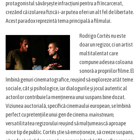
protagonistul săvârșește infracțiuni pentru a fi încarcerat,
crezând că izolarea fizică i-ar putea oferi un alt fel de libertate.
Acest paradox reprezintă tema principală a filmului.
Rodrigo Cortés nu este
doar un regizor, ci un artist
multitalentat care
compune adesea coloana
sonoră a propriilor filme. El
îmbină genuri cinematografice, reușind să exploreze atât teme
sociale, cât și psihologice, iar dialogurile și jocul autentic al
actorilor contribuie la menținerea unui suspans bine dozat.
Viziunea auctorială, specifică cinemaului european, se îmbină
perfect cu pretențiile unui gen de cinema
mainstream,
versatilitatea regizorului reușind să mulțumească aproape
orice tip de public. Cortés știe să emoționeze, să creeze suspans,