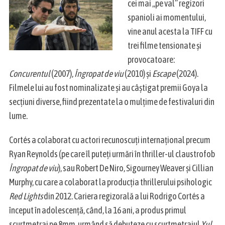
cei mai „pe val” regizori
spanioli ai momentului,
vine anul acesta la TIFF cu
trei filme tensionate și
provocatoare:
Concurentul
(2007),
Îngropat de viu
(2010) și
Escape
(2024).
Filmele lui au fost nominalizate și au câștigat premii Goya la
secțiuni diverse, fiind prezentate la o mulțime de festivaluri din
lume.
Cortés a colaborat cu actori recunoscuți internațional precum
Ryan Reynolds (pe care îl puteți urmări în thriller-ul claustrofob
Îngropat de viu
), sau Robert De Niro, Sigourney Weaver și Cillian
Murphy, cu care a colaborat la producția thrillerului psihologic
Red Lights
din 2012. Cariera regizorală a lui Rodrigo Cortés a
început în adolescență, când, la 16 ani, a produs primul
scurtmetraj pe 8mm, urmând să debuteze cu scurtmetrajul
Yul