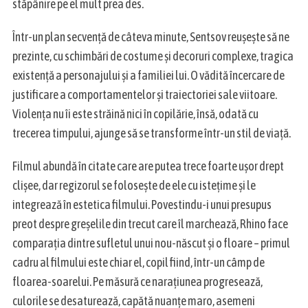
stăpânire pe el mult prea des.
Într-un plan secvență de câteva minute, Sentsov reușește să ne
prezinte, cu schimbări de costume și decoruri complexe, tragica
existență a personajului și a familiei lui. O vădită încercare de
justificare a comportamentelor și traiectoriei sale viitoare.
Violența nu îi este străină nici în copilărie, însă, odată cu
trecerea timpului, ajunge să se transforme într-un stil de viață.
Filmul abundă în citate care are putea trece foarte ușor drept
clișee, dar regizorul se folosește de ele cu istețime și le
integrează în estetica filmului. Povestindu-i unui presupus
preot despre greșelile din trecut care îl marchează, Rhino face
comparația dintre sufletul unui nou-născut și o floare – primul
cadru al filmului este chiar el, copil fiind, într-un câmp de
floarea-soarelui. Pe măsură ce narațiunea progresează,
culorile se desaturează, capătă nuanțe maro, asemeni