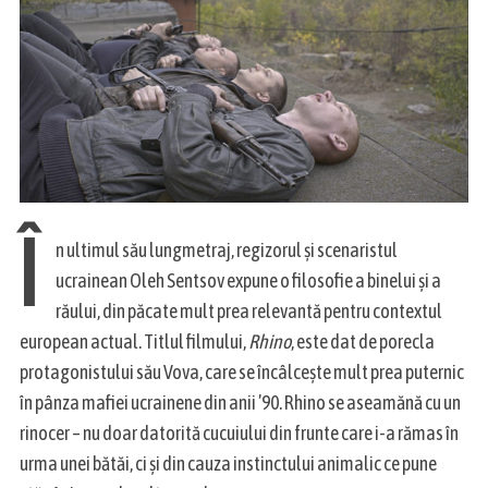
Î
n ultimul său lungmetraj, regizorul și scenaristul
ucrainean Oleh Sentsov expune o filosofie a binelui și a
răului, din păcate mult prea relevantă pentru contextul
european actual. Titlul filmului,
Rhino
, este dat de porecla
protagonistului său Vova, care se încâlcește mult prea puternic
în pânza mafiei ucrainene din anii ’90. Rhino se aseamănă cu un
rinocer – nu doar datorită cucuiului din frunte care i-a rămas în
urma unei bătăi, ci și din cauza instinctului animalic ce pune