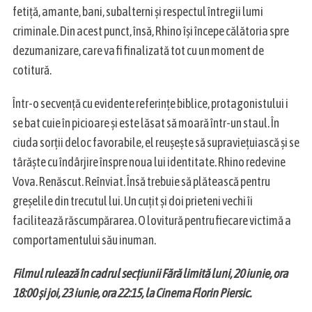
fetiță, amante, bani, subalterni și respectul întregii lumi
criminale. Din acest punct, însă, Rhino își începe călătoria spre
dezumanizare, care va fi finalizată tot cu un moment de
cotitură.
Într-o secvență cu evidente referințe biblice, protagonistului i
se bat cuie în picioare și este lăsat să moară într-un staul. În
ciuda sorții deloc favorabile, el reușește să supraviețuiască și se
târăște cu îndârjire înspre noua lui identitate. Rhino redevine
Vova. Renăscut. Reînviat. Însă trebuie să plătească pentru
greșelile din trecutul lui. Un cuțit și doi prieteni vechi îi
facilitează răscumpărarea. O lovitură pentru fiecare victimă a
comportamentului său inuman.
Filmul rulează în cadrul secțiunii Fără limită luni, 20 iunie, ora
18:00 și joi, 23 iunie, ora 22:15, la Cinema Florin Piersic.