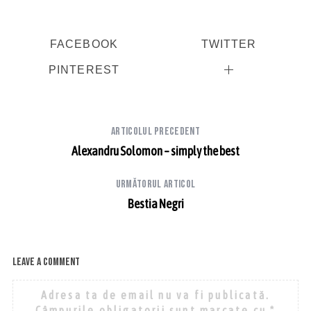
FACEBOOK
TWITTER
PINTEREST
Articolul precedent
Alexandru Solomon – simply the best
Următorul articol
Bestia Negri
Leave a comment
Adresa ta de email nu va fi publicată.
Câmpurile obligatorii sunt marcate cu
*