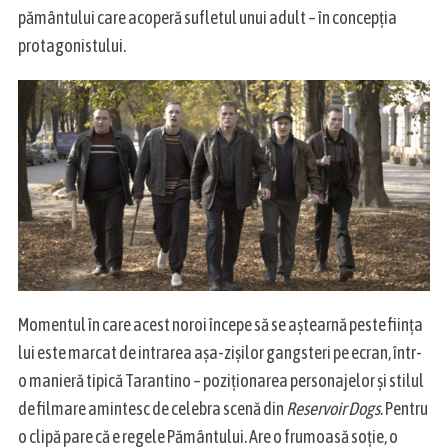
pământului care acoperă sufletul unui adult – în concepția
protagonistului.
S
e
a
r
c
h
f
o
r
Momentul în care acest noroi începe să se aștearnă peste ființa
:
lui este marcat de intrarea așa-zișilor gangsteri pe ecran, într-
o manieră tipică Tarantino – poziționarea personajelor și stilul
de filmare amintesc de celebra scenă din
Reservoir Dogs
. Pentru
o clipă pare că e regele Pământului. Are o frumoasă soție, o