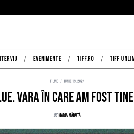
NTERVIU
EVENIMENTE
TIFF.RO
TIFF UNLI
Filme
iunie 19, 2024
ue. Vara în care am fost tiner
de
Maria Măruță