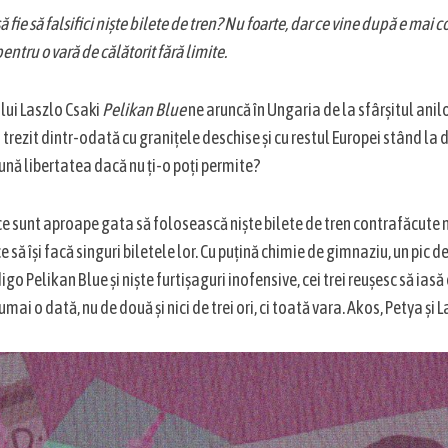
ă fie să falsifici niște bilete de tren? Nu foarte, dar ce vine după e mai c
pentru o vară de călătorit fără limite.
ui Laszlo Csaki
Pelikan Blue
ne aruncă în Ungaria de la sfârșitul anil
rezit dintr-odată cu granițele deschise și cu restul Europei stând la dis
bună libertatea dacă nu ți-o poți permite?
 ce sunt aproape gata să folosească niște bilete de tren contrafăcute n
ce să își facă singuri biletele lor. Cu puțină chimie de gimnaziu, un pic
go Pelikan Blue și niște furtișaguri inofensive, cei trei reușesc să iasă 
mai o dată, nu de două și nici de trei ori, ci toată vara. Akos, Petya și L