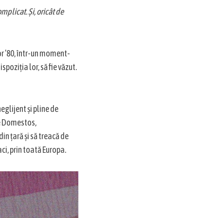
omplicat. Și, oricât de
or ’80, într-un moment-
poziția lor, să fie văzut.
eglijent și pline de
 de Domestos,
din țară și să treacă de
aci, prin toată Europa.