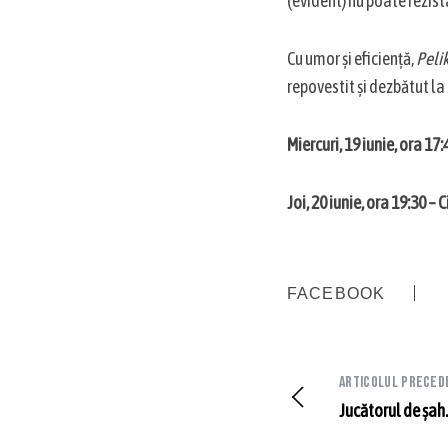
(evident) nu poate rezista
Cu umor și eficiență,
Peli
repovestit și dezbătut la 
Miercuri, 19 iunie, ora 1
Joi, 20 iunie, ora 19:30 –
FACEBOOK
Articolul preced
Jucătorul de șah