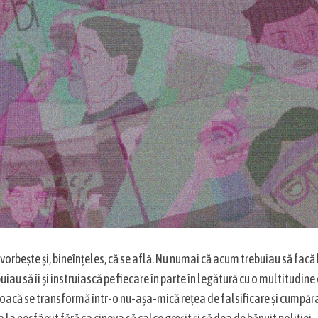
 vorbește și, bineînțeles, că se află. Nu numai că acum trebuiau să facă
buiau să îi și instruiască pe fiecare în parte în legătură cu o multitudine
r joacă se transformă într-o nu-așa-mică rețea de falsificare și cumpăra