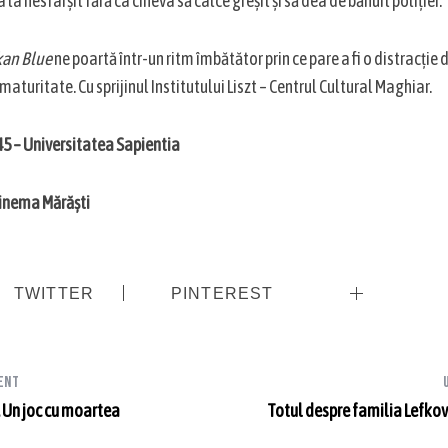
 la nesfârșit fără ca cineva să calce greșit și să dea de bănuit poliției.
kan Blue
ne poartă într-un ritm îmbătător prin ce pare a fi o distracție 
maturitate. Cu sprijinul Institutului Liszt – Centrul Cultural Maghiar.
7:45 – Universitatea Sapientia
 Cinema Mărăști
TWITTER
PINTEREST
ent
. Un joc cu moartea
Totul despre familia Lefkovi