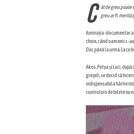
C
ât de greu poate s
greu ar fi, merită 
Animația-documentar a l
cheie, când oamenii s-au t
S
Dar, până la urmă, la ce 
e
a
r
Akos, Petya și Laci, după
c
greșeli, se decid să încer
h
indispensabila hârtie indi
f
controlorii de bilete nu nu
o
r
: