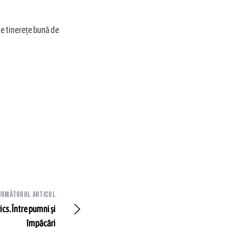
de tinerețe bună de
Următorul articol
cs. Între pumni și
împăcări