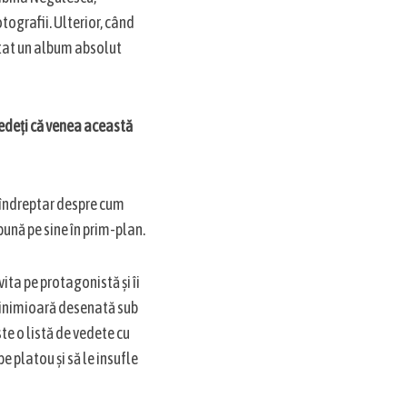
otografii. Ulterior, când
ultat un album absolut
edeți că venea această
e îndreptar despre cum
pună pe sine în prim-plan.
vita pe protagonistă și îi
 o inimioară desenată sub
te o listă de vedete cu
e platou și să le insufle