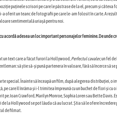
poziție puținele scrisori pe care le păstrase de la el, precum și câteva f
-a oferit un teanc de fotografii pe care le-am folosit în carte. A rez
valoare sentimentală uriașă pentru noi.
cu acordă adesea un loc important personajelor feminine. De unde cr
t un text care a făcut furori la Hollywood,
Perfectul cavaler
, un fel d
entleman: să știe să-și pună partenera în valoare, fără să încerce să se 
arte special. Înainte să înceapă un film, după alegerea distribuției, o in
ță, pe care îl înrăma și i-l trimitea împreună cu un buchet de flori și cu
it pe Joan Crawford, Marilyn Monroe, Sophia Loren sau Bette Davis. Es
i de la Hollywood se pot lăuda că au lucrat. Știa să le ofere încredere p
ul de filmat.