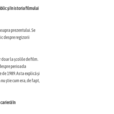
ic și în istoria filmului
 asupra prezentului. Se
mic despre regizorii
 doar la școlile de film.
 despre perioada
 de 1989. Asta explică și
nu știe cum era, de fapt,
carieră în