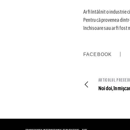
Ar fi întâlnit o industrie
Pentru că provenea dintr-
închisoare sau ar fi fost
FACEBOOK
Articolul preced
Noi doi, în mișca