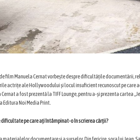
cul de film Manuela Cernat vorbește despre dificultățile documentării, r
le actrițe ale Hollywoodului și locul insuficient recunoscut pe care ac
Cernat a fost prezentă la TIFF Lounge, pentru a-și prezenta cartea „
a Editura Noi Media Print.
dificultate pe care ați întâmpinat-o în scrierea cărții?
 materialelor documentare și a surselor. Din fericire, sora lui Jean, 