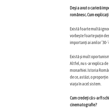
Deși a avut o carieră imp
românesc. Cum explicați
Există foarte multă ignor
vorbește foarte puțin de
importanți ai anilor ’30-’
Există și mult oportunism 
Altfel, nu s-ar explica 
monarhiei. Istoria Români
de ce, astăzi, o proporți
viața în acel sistem.
Cum credeți că s-ar fi sc
cinematografie?