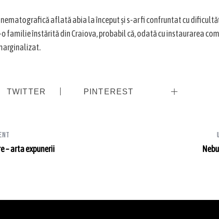
 cinematografică aflată abia la început și s-ar fi confruntat cu dificultăț
o familie înstărită din Craiova, probabil că, odată cu instaurarea comu
 marginalizat.
TWITTER
PINTEREST
ent
re – arta expunerii
Nebun