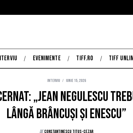
NTERVIU
EVENIMENTE
TIFF.RO
TIFF UNLI
Interviu
iunie 15, 2026
ernat: „Jean Negulescu treb
lângă Brâncuși și Enescu”
de
Constantinescu Titus-Cezar