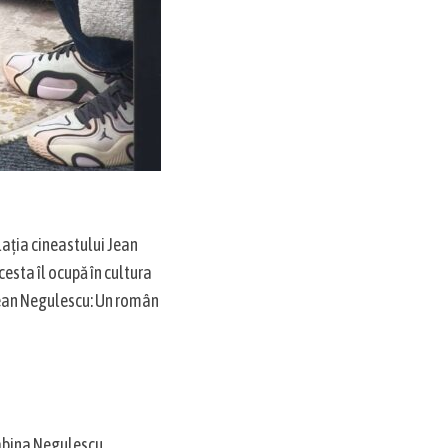
elația cineastului Jean
esta îl ocupă în cultura
Jean Negulescu: Un român
Sabina Negulescu,