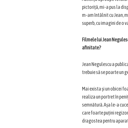
pictoriță, mi-a pus la dis
m-am întâlnit cu Jean, mi
superb, cu imagini de o 
Filmele lui Jean Negules
afinitate?
Jean Negulescu a publica
trebuie să se poarte un g
Mai exista și un obicei fo
realiza un portret în peni
semnătură. Așa le-a cucer
care foarte puțini regizor
dragostea pentru aparat