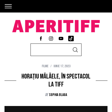
S
S
e
E
A
a
R
C
Filme
iunie 17, 2023
r
H
c
Horațiu Mălăele, în spectacol
h
la TIFF
f
de
Sophia Blaga
o
r
: