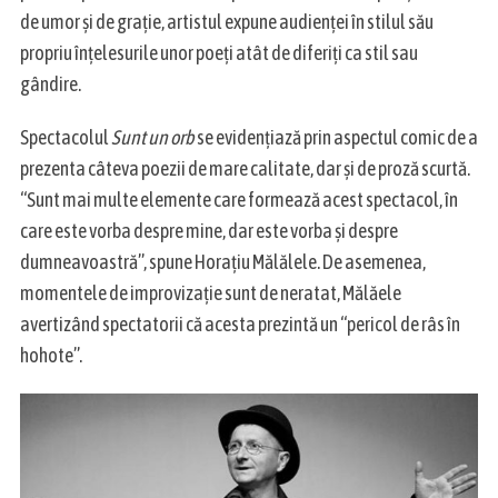
de umor și de grație, artistul expune audienței în stilul său
propriu înțelesurile unor poeți atât de diferiți ca stil sau
gândire.
Spectacolul
Sunt un orb
se evidențiază prin aspectul comic de a
S
prezenta câteva poezii de mare calitate, dar și de proză scurtă.
e
“Sunt mai multe elemente care formează acest spectacol, în
a
care este vorba despre mine, dar este vorba și despre
r
dumneavoastră”, spune Horațiu Mălălele. De asemenea,
c
h
momentele de improvizație sunt de neratat, Mălăele
f
avertizând spectatorii că acesta prezintă un “pericol de râs în
o
hohote”.
r
: