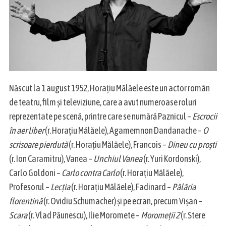
Născut la 1 august 1952, Horațiu Mălăele este un actor român
de teatru, film și televiziune, care a avut numeroase roluri
reprezentate pe scenă, printre care se numără Paznicul –
Escrocii
în aer liber
(r. Horațiu Mălăele), Agamemnon Dandanache –
O
scrisoare pierdută
(r. Horațiu Mălăele), Francois –
Dineu cu proşti
(r. Ion Caramitru), Vanea –
Unchiul Vanea
(r. Yuri Kordonski),
Carlo Goldoni –
Carlo contra Carlo
(r. Horațiu Mălăele),
Profesorul –
Lecția
(r. Horațiu Mălăele), Fadinard –
Pălăria
florentină
(r. Ovidiu Schumacher) și pe ecran, precum Vișan –
Scara
(r. Vlad Păunescu), Ilie Moromete –
Moromeții 2
(r. Stere