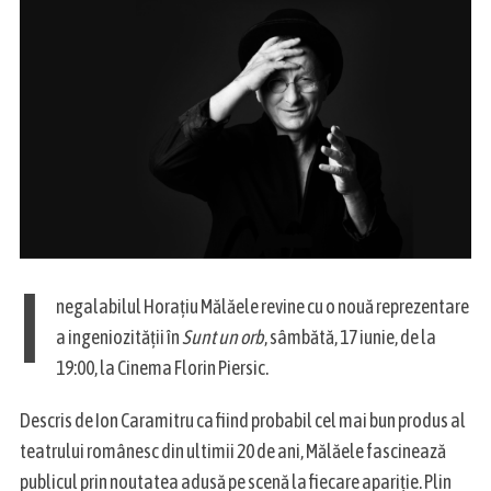
I
negalabilul Horațiu Mălăele revine cu o nouă reprezentare
a ingeniozității în
Sunt un orb
, sâmbătă, 17 iunie, de la
19:00, la Cinema Florin Piersic.
Descris de Ion Caramitru ca fiind probabil cel mai bun produs al
teatrului românesc din ultimii 20 de ani, Mălăele fascinează
publicul prin noutatea adusă pe scenă la fiecare apariție. Plin