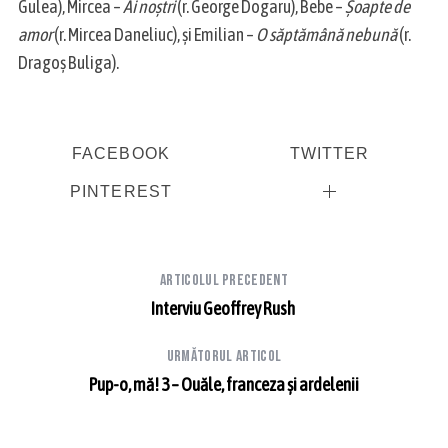
Gulea), Mircea –
Ai noștri
(r. George Dogaru), Bebe –
Șoapte de
amor
(r. Mircea Daneliuc), și Emilian –
O săptămână nebună
(r.
Dragoș Buliga).
FACEBOOK
TWITTER
PINTEREST
Articolul precedent
Interviu Geoffrey Rush
Următorul articol
Pup-o, mă! 3 – Ouăle, franceza și ardelenii