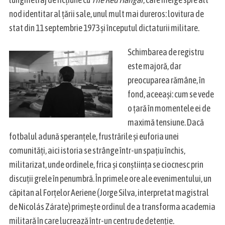
nod identitar al țării sale, unul mult mai dureros: lovitura de
stat din 11 septembrie 1973 și începutul dictaturii militare.
Schimbarea de registru
este majoră, dar
preocuparea rămâne, în
S
fond, aceeași: cum se vede
e
a
o țară în momentele ei de
r
maximă tensiune. Dacă
c
fotbalul adună speranțele, frustrările și euforia unei
h
comunități, aici istoria se strânge într-un spațiu închis,
f
o
militarizat, unde ordinele, frica și conștiința se ciocnesc prin
r
discuții grele în penumbră. În primele ore ale evenimentului, un
:
căpitan al Forțelor Aeriene (Jorge Silva, interpretat magistral
de Nicolás Zárate) primește ordinul de a transforma academia
militară în care lucrează într-un centru de detenție.