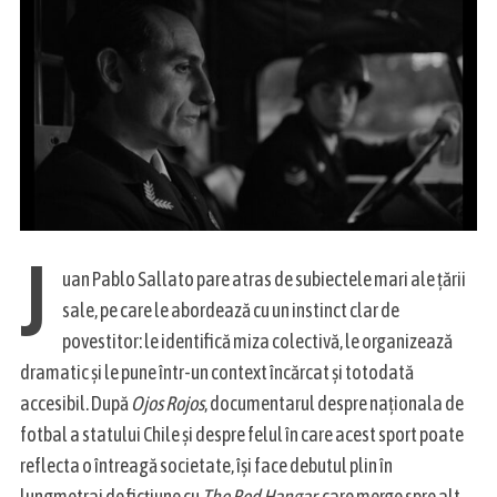
J
uan Pablo Sallato pare atras de subiectele mari ale țării
sale, pe care le abordează cu un instinct clar de
povestitor: le identifică miza colectivă, le organizează
dramatic și le pune într-un context încărcat și totodată
accesibil. După
Ojos Rojos
, documentarul despre naționala de
fotbal a statului Chile și despre felul în care acest sport poate
reflecta o întreagă societate, își face debutul plin în
lungmetraj de ficțiune cu
The Red Hangar
, care merge spre alt