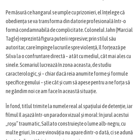
Pe măsură ce hangarul se umple cu prizonieri, el înțelege că
obediența se va transforma din datorie profesională într-o
formă condamnabilă de complicitate. Colonelul Jahn (Marcial
Tagle) reprezintă figura puterii represive; prin stilul său
autoritar, care împinge lucrurile spre violență, îl forțează pe
Silva la o confruntare directă – atât cu mediul, cât mai ales cu
sinele. Scenariul lucrează în zona aceasta, de studiu
caracterologic, și – chiar dacă reia anumite forme și formule
specifice genului – știe cât și cum să apese pentru a ne forța să
ne gândim noi ce am face în această situație.
În fond, titlul trimite la numele real al spațiului de detenție, iar
filmul îl așază într-un paradox vizual și moral: în jurul acestui
„roșu” traumatic, Sallato construiește o lume alb-negru, cu
multe griuri, în care vinovăția nu apare dintr-o dată, ci se adună