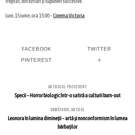
treptat, din ezitări și supuneri succesive.
Luni, 15 iunie, ora 15:00 –
Cinema Victoria
FACEBOOK
TWITTER
PINTEREST
Articolul precedent
Specii – Horror biologic într-o satiră a culturii burn-out
Următorul articol
Leonora în lumina dimineții – artă și nonconformism în lumea
bărbaților