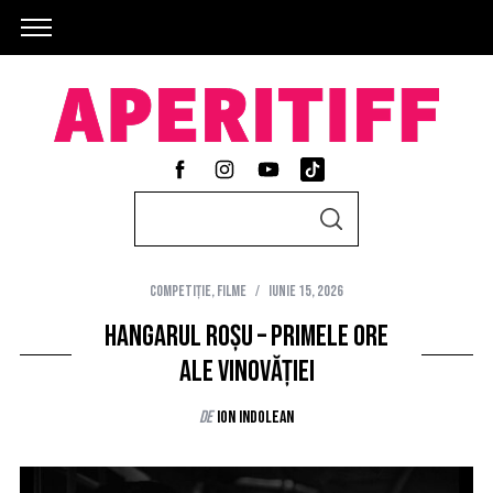
S
S
e
E
A
a
R
C
Competiție
,
Filme
iunie 15, 2026
r
H
c
Hangarul roșu – primele ore
h
ale vinovăției
f
de
Ion Indolean
o
r
: