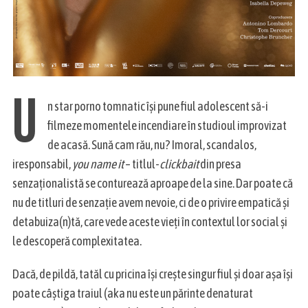
U
n star porno tomnatic își pune fiul adolescent să-i
filmeze momentele incendiare în studioul improvizat
de acasă. Sună cam rău, nu? Imoral, scandalos,
iresponsabil,
you name it
– titlul-
clickbait
din presa
senzaționalistă se conturează aproape de la sine. Dar poate că
nu de titluri de senzație avem nevoie, ci de o privire empatică și
detabuiza(n)tă, care vede aceste vieți în contextul lor social și
le descoperă complexitatea.
Dacă, de pildă, tatăl cu pricina își crește singur fiul și doar așa își
poate câștiga traiul (aka nu este un părinte denaturat
S
e