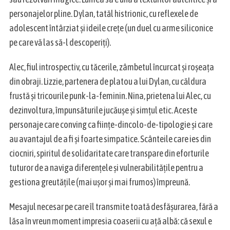
personajelor pline. Dylan, tatăl histrionic, cu reflexele de
adolescent întârziat și ideile crețe (un duel cu arme siliconice
pe care vă las să-l descoperiți).
Alec, fiul introspectiv, cu tăcerile, zâmbetul încurcat și roșeața
din obraji. Lizzie, partenera de platou a lui Dylan, cu căldura
frustă și tricourile punk-la-feminin. Nina, prietena lui Alec, cu
dezinvoltura, împunsăturile jucăuşe și simțul etic. Aceste
personaje care conving ca ființe-dincolo-de-tipologie și care
au avantajul de a fi și foarte simpatice. Scânteile care ies din
ciocniri, spiritul de solidaritate care transpare din eforturile
tuturor de a naviga diferențele și vulnerabilitățile pentru a
gestiona greutățile (mai ușor și mai frumos) împreună.
Mesajul necesar pe care îl transmite toată desfășurarea, fără a
lăsa în vreun moment impresia coaserii cu ață albă: că sexul e