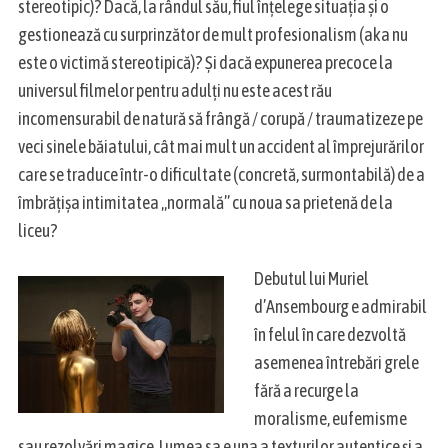
stereotipic)? Dacă, la rândul său, fiul înțelege situația și o
a
gestionează cu surprinzător de mult profesionalism (aka
nu
r
este o victimă stereotipică)? Și dacă expunerea precoce la
c
universul filmelor pentru adulți nu este acest rău
h
f
incomensurabil de natură să frângă / corupă / traumatizeze pe
o
veci sinele băiatului, cât mai mult un accident al împrejurărilor
r
care se traduce într-o dificultate (concretă, surmontabilă) de a
:
îmbrățișa intimitatea „normală” cu noua sa prietenă de la
liceu?
Debutul lui Muriel
d’Ansembourg e admirabil
în felul în care dezvoltă
asemenea întrebări grele
fără a recurge la
moralisme, eufemisme
sau rezolvări magice. Lumea sa e una a texturilor autentice și a