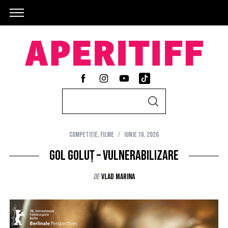
S
S
e
E
A
a
R
C
Competiție
,
Filme
iunie 16, 2026
r
H
c
Gol goluț – vulnerabilizare
h
de
Vlad Marina
f
o
r
: