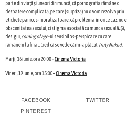
parte din viață și uneori din muncă; că pornografia rămâne o
dezbatere complicată, pe care (surpriză) nu o vom rezolva prin
etichete panicos-moralizatoare; că problema, în orice caz, nu e
obscenitatea sexului, ci stigma asociată cu munca sexuală. Și,
desigur,
coming of age
-ul sensibilos-perspicace cu care
rămânem la final. Cred că se vede că mi-a plăcut
Truly Naked
.
Marți, 16 iunie, ora 20:00 –
Cinema Victoria
Vineri, 19 iunie, ora 15:00 –
Cinema Victoria
FACEBOOK
TWITTER
PINTEREST