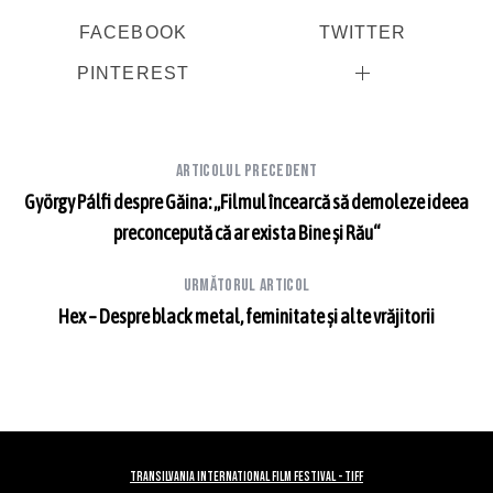
FACEBOOK
TWITTER
PINTEREST
Articolul precedent
György Pálfi despre Găina: „Filmul încearcă să demoleze ideea
preconcepută că ar exista Bine și Rău“
Următorul articol
Hex – Despre black metal, feminitate și alte vrăjitorii
TRANSILVANIA INTERNATIONAL FILM FESTIVAL - TIFF