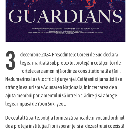
S
e
a
3
r
decembrie 2024. Președintele Coreei de Sud declară
c
legea marțială sub pretextul protejării cetățenilor de
h
forțele care amenință ordinea constituțională a țării.
f
o
Nedumerirea lasă loc fricii și urgenței. Cetățenii și jurnaliștii se
r
strâng în valuri spre Adunarea Națională, în încercarea de a
:
ajuta membrii parlamentului să intre în clădire și să abroge
legea impusă de Yoon Suk-yeol.
De cealaltă parte, poliția formează baricade, invocând ordinul
de a proteja instituția. Fiorii speranței și ai dezastrului coexistă