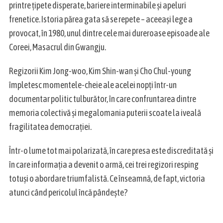
printre țipete disperate, bariere interminabile și apeluri
frenetice. Istoria părea gata să se repete – aceeași lege a
provocat, în 1980, unul dintre cele mai dureroase episoade ale
Coreei, Masacrul din Gwangju.
Regizorii Kim Jong-woo, Kim Shin-wan și Cho Chul-young
împletesc momentele-cheie ale acelei nopți într-un
documentar politic tulburător, în care confruntarea dintre
memoria colectivă și megalomania puterii scoate la iveală
fragilitatea democrației.
Într-o lume tot mai polarizată, în care presa este discreditată și
în care informația a devenit o armă, cei trei regizori resping
totuși o abordare triumfalistă. Ce înseamnă, de fapt, victoria
atunci când pericolul încă pândește?