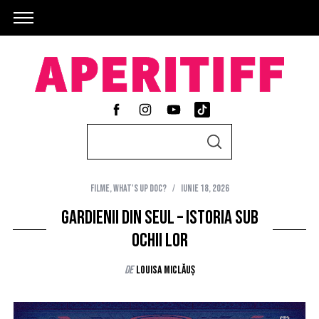
S
S
e
E
A
a
R
C
Filme
,
What's Up Doc?
iunie 18, 2026
r
H
c
Gardienii din Seul – istoria sub
h
ochii lor
f
de
Louisa Miclăuș
o
r
: