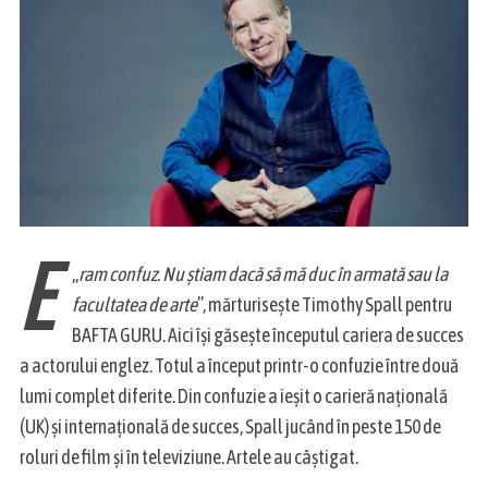
E
„
ram confuz. Nu știam dacă să mă duc în armată sau la
facultatea de arte
”, mărturisește Timothy Spall pentru
BAFTA GURU. Aici își găsește începutul cariera de succes
a actorului englez. Totul a început printr-o confuzie între două
lumi complet diferite. Din confuzie a ieșit o carieră națională
(UK) și internațională de succes, Spall jucând în peste 150 de
roluri de film și în televiziune. Artele au câștigat.