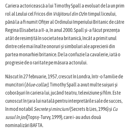
Cariera actoricească a lui Timothy Spall a evoluat de la un prim
rol al Leului cel Fricos din
Vrăjitorul din Oz
în timpul liceului,
până la a fi numit Ofițer al Ordinului Imperiului Britanic de către
Regina Elisabeta a II-a, în anul 2000. Spall și-a făcut prezența
atât de resimțită în societatea britanică, încât a primit unul
dintre cele mai înalte onoruri și simboluri ale aprecierii din
partea monarhiei britanice. De la confuzie la cavalerie, iată o
progresie de o raritate pe măsura actorului.
Născut în 27 februarie, 1957, crescut în Londra, într-o familie de
muncitori (
blue-collar)
, Timothy Spall a avut multe suișuri și
coborâșuri în cariera lui, jucând teatru, televiziune și film. Este
cunoscut în țara lui natală pentru interpretările sale de succes,
în mod notabil
Secrete și minciuni
(Secrets & Lies, 1996)
și
Cu
susul în jos
(
Topsy-Turvy, 1999), care i-au adus două
S
e
nominalizări BAFTA.