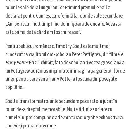
rolurile sale de-a lungul anilor. Primind premiul, Spall a
declarat pentru Cannes, cu referință la rolurile sale secundare:
„Am petrecut mult timp fiind domnișoara de onoare. Aceasta
este prima data când am fost mireasa”.
Pentru publicul românesc, Timothy Spall este mult mai
cunoscut ca vrăjitorul om-șobolan Peter Pettigrew, din filmele
Harry Potter.
Râsul chițăit, fața de șobolan și vocea grosolană a
lui Pettigrew au rămas imprimate în imaginația generațiilor de
tineri pentru care seria Harry Potter a fost una din poveștile
copilăriei.
Spall a transformat rolurile secundare pe care le-a jucat în
roluri de-a dreptul memorabile. Multe titluri asociate cu
numele lui pot compune o adevărată radiografie exhaustivă a
unei vieți pe marele ecrane.