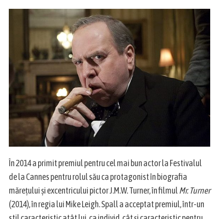
a
r
c
h
f
o
r
:
În 2014 a primit premiul pentru cel mai bun actor la Festivalul
de la Cannes pentru rolul său ca protagonist în biografia
mărețului și excentricului pictor J.M.W. Turner, în filmul
Mr. Turner
(2014), în regia lui Mike Leigh. Spall a acceptat premiul, într-un
stil caracteristic atât lui, ca individ, cât și caracteristic pentru