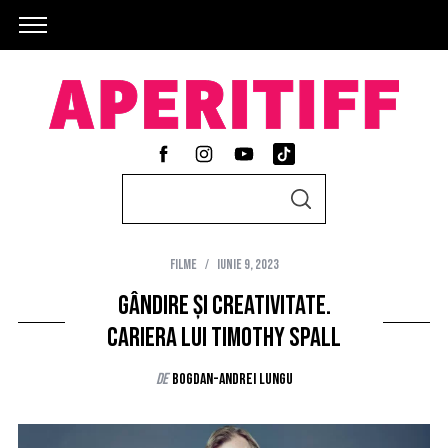
S
S
e
E
A
a
R
C
Filme
iunie 9, 2023
r
H
c
Gândire și creativitate.
h
Cariera lui Timothy Spall
f
de
Bogdan-Andrei Lungu
o
r
: