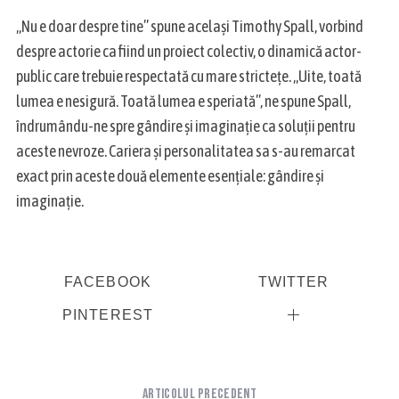
„Nu e doar despre tine” spune același Timothy Spall, vorbind
despre actorie ca fiind un proiect colectiv, o dinamică actor-
public care trebuie respectată cu mare strictețe. „Uite, toată
lumea e nesigură. Toată lumea e speriată”, ne spune Spall,
îndrumându-ne spre gândire și imaginație ca soluții pentru
aceste nevroze. Cariera și personalitatea sa s-au remarcat
exact prin aceste două elemente esențiale: gândire și
imaginație.
FACEBOOK
TWITTER
PINTEREST
Articolul precedent