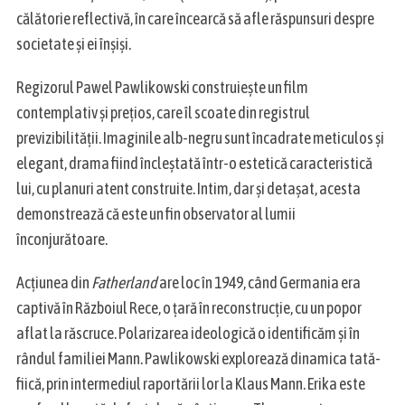
călătorie reflectivă, în care încearcă să afle răspunsuri despre
societate și ei înșiși.
Regizorul Pawel Pawlikowski construiește un film
contemplativ și prețios, care îl scoate din registrul
previzibilității. Imaginile alb-negru sunt încadrate meticulos și
elegant, drama fiind încleștată într-o estetică caracteristică
lui, cu planuri atent construite. Intim, dar și detașat, acesta
demonstrează că este un fin observator al lumii
înconjurătoare.
Acțiunea din
Fatherland
are loc în 1949, când Germania era
captivă în Războiul Rece, o țară în reconstrucție, cu un popor
aflat la răscruce. Polarizarea ideologică o identificăm și în
rândul familiei Mann. Pawlikowski explorează dinamica tată-
fiică, prin intermediul raportării lor la Klaus Mann. Erika este
S