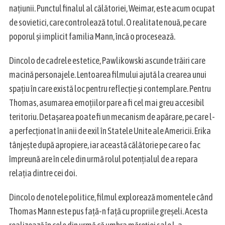
națiunii. Punctul finalul al călătoriei, Weimar, este acum ocupat
de sovietici, care controlează totul. O realitate nouă, pe care
poporul și implicit familia Mann, încă o procesează.
Dincolo de cadrele estetice, Pawlikowski ascunde trăiri care
macină personajele. Lentoarea filmului ajută la crearea unui
spațiu în care există loc pentru reflecție și contemplare. Pentru
Thomas, asumarea emoțiilor pare a fi cel mai greu accesibil
teritoriu. Detașarea poate fi un mecanism de apărare, pe care l-
a perfecționat în anii de exil în Statele Unite ale Americii. Erika
tânjește după apropiere, iar această călătorie pe care o fac
împreună are în cele din urmă rolul potenţialul de a repara
relația dintre cei doi.
Dincolo de notele politice, filmul explorează momentele când
Thomas Mann este pus față-n față cu propriile greșeli. Acesta