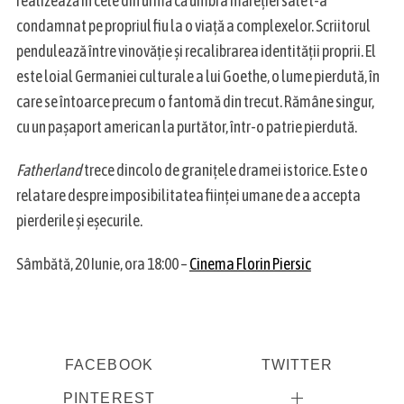
realizează în cele din urmă că umbra măreției sale l-a
condamnat pe propriul fiu la o viață a complexelor. Scriitorul
pendulează între vinovăție și recalibrarea identității proprii. El
este loial Germaniei culturale a lui Goethe, o lume pierdută, în
care se întoarce precum o fantomă din trecut. Rămâne singur,
cu un pașaport american la purtător, într-o patrie pierdută.
Fatherland
trece dincolo de granițele dramei istorice. Este o
relatare despre imposibilitatea ființei umane de a accepta
pierderile și eșecurile.
Sâmbătă, 20 Iunie, ora 18:00 –
Cinema Florin Piersic
FACEBOOK
TWITTER
PINTEREST