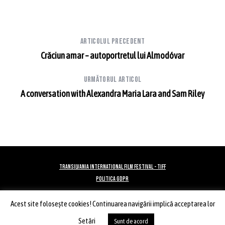
Articolul precedent
Crăciun amar – autoportretul lui Almodóvar
Următorul articol
A conversation with Alexandra Maria Lara and Sam Riley
TRANSILVANIA INTERNATIONAL FILM FESTIVAL - TIFF
POLITICA GDPR
Acest site foloseşte cookies! Continuarea navigării implică acceptarea lor
ÎNAPOI SUS
Setări
Sunt de acord