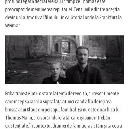
profund legată de fratele său, în timp ce Thomas este
e
preocupat de menținerea reputației. Tensiunile dintre aceștia
a
devin un laitmotiv al filmului, în călătoria lor de la Frankfurt la
r
c
Weimar.
h
f
o
r
:
Erika trăiește într-o stare latentă de revoltă, cu resentimente
care încep să iasă la suprafață atunci când află de ieșirea
bruscă a lui Klaus din peisajul familial. Ea nu este doar fiica lui
Thomas Mann, ci o soră îndurerată, care își pune întrebări
existențiale. În contextul dramei de familie, asistăm și la cea a