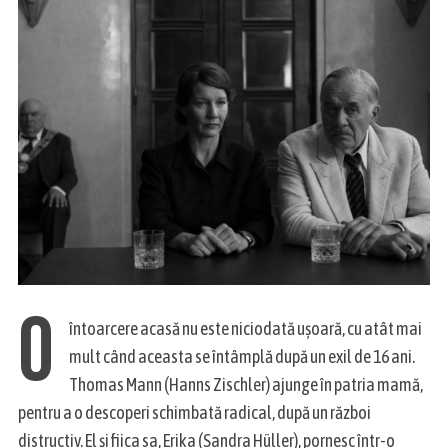
O
întoarcere acasă nu este niciodată ușoară, cu atât mai
mult când aceasta se întâmplă după un exil de 16 ani.
Thomas Mann (Hanns Zischler) ajunge în patria mamă,
pentru a o descoperi schimbată radical, după un război
distructiv. El și fiica sa, Erika (Sandra Hüller), pornesc într-o