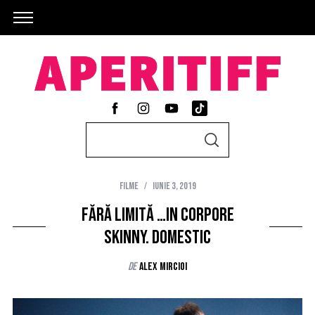
S
S
e
E
A
a
R
C
Filme
iunie 3, 2019
r
H
c
Fără limită …in corpore
h
skinny. Domestic
f
de
Alex Mircioi
o
r
: