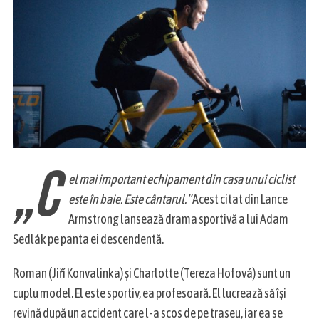
„C
el mai important echipament din casa unui ciclist
este în baie. Este cântarul.”
Acest citat din Lance
Armstrong lansează drama sportivă a lui Adam
Sedlák pe panta ei descendentă.
Roman (Jiří Konvalinka) și Charlotte (Tereza Hofová) sunt un
cuplu model. El este sportiv, ea profesoară. El lucrează să își
revină după un accident care l-a scos de pe traseu, iar ea se