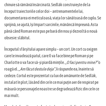
chinuie să rămână însărcinată. Sedlák construiește de la
început traiectoriile celor doi – antrenamentele lui,
documentarea ei meticuloasă, viața lor sănătoasă de cuplu. Se
sprijină, se ajută, își împart sarcinile, mănâncă împreună. Asta
până când Roman este pus pe bară din nou și dezvoltă o nouă
obsesie: slăbitul.
S
e
Începutul sfârșitului apare simplu – un cort. Un cort cu oxigen
a
care le invadează patul, care îl va face bine pe Roman și pe
r
Charlotte o va face să-și piardă mințile.
„O faci pentru mine?”
o
c
h
roagă el.
„Am făcut destule deja”
, îi răspunde ea, înainte să
f
cedeze. Cortul este prezentat cu lux de amănunte de Sedlák,
o
instalat în plot, lăsând din ce în ce mai puțin aer de respirat pe
r
măsură ce personajele noastre se degradează fizic din ce în ce
:
mai mult.