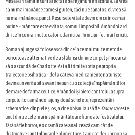
Mesele în familie sunt afectate de regimurile fiecăruia. Ea vrea
să nu mai mănânce carne și gluten, căci nu e sănătos, el vrea să
nu mai mănânce, punct. Resursele vitale devin din ce în ce mai
puține – mâncare este evitată, somnul imposibil. Amândoi ard
din ce în ce mai multe calorii, dar nu par în niciun fel mai fericiți.
Roman ajunge să folosească din ce în ce mai multe metode
periculoase alternative de a slăbi, își chinuie corpul și încearcă
să o ascundă de Charlotte. Asta îi trimite soția pe propria
traiectorie psihotică – de la câteva medicamente naturiste,
devine un veritabil savant nebun cu o colecție înspăimântător
de mare de farmaceutice. Amândoi își pierd controlul asupra
corpului lor, amândoi ajung două schelete, reprezentări
schematice, din piele și os, a cine obișnuiau să fie.
Domestic
este
unul dintre cele mai înspăimântătoare filme ale festivalului,
fără să fie horror, e o dramă care analizează cam cât de
distructive sunt tulburările alimentare. Cam cât de ușor poți să