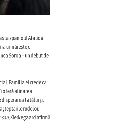
neasta spaniolă Alauda
rama urmărește o
lanca Soroa – un debut de
ial. Familia ei crede că
îi oferă alinarea
 disperarea tatălui și,
așteptările rudelor,
-sau
, Kierkegaard afirmă