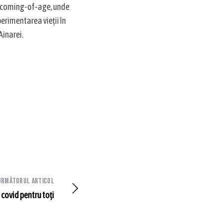
ui coming-of-age, unde
xperimentarea vieții în
Ainarei.
Următorul articol
covid pentru toți