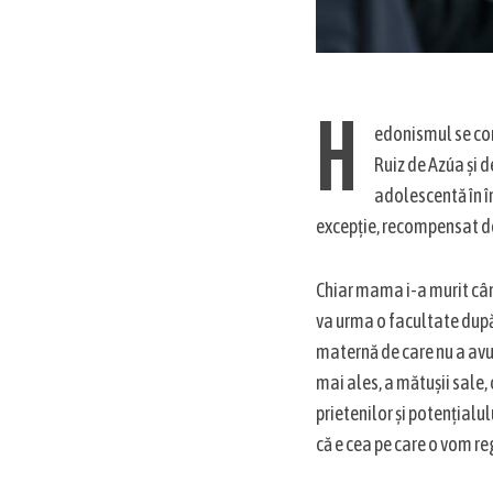
a
r
c
h
f
H
o
edonismul se co
r
Ruiz de Azúa și 
:
adolescentă în î
excepție, recompensat d
Chiar mama i-a murit când
va urma o facultate după 
maternă de care nu a avut 
mai ales, a mătușii sale,
prietenilor și potențialu
că e cea pe care o vom re