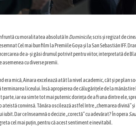
nfruntă cu moralitatea absolută în
Duminicile,
scris și regizat de ci
desemnat Cel mai bun film la Premiile Goya și la San Sebastián IFF. D
ncercarea de a-și găsi drumul potrivit pentru viitor, interpretată de B
e asemenea cu diverse premii.
 era mică, Ainara excelează atât la nivel academic, cât și pe plan soc
terminarea liceului. Însă apropierea de călugărițele de la mănăstire 
parte, iar ea simte tot mai puternic dorința de a fi una dintre ele, spre
 o ateistă convinsă. Tânăra oscilează astfel între „chemarea divină” și 
lui iubit. Dar ce înseamnă o decizie „corectă” cu adevărat? În opera
Sau
greta cel mai puțin, pentru că acest sentiment e inevitabil.