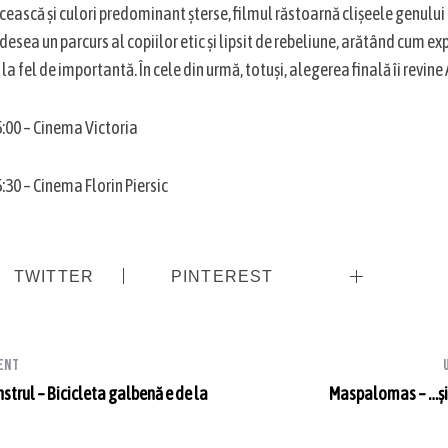
icească și culori predominant șterse, filmul răstoarnă clișeele genul
c adesea un parcurs al copiilor etic și lipsit de rebeliune, arătând cum e
la fel de importantă. În cele din urmă, totuși, alegerea finală îi revine 
5:00 – Cinema Victoria
5:30 – Cinema Florin Piersic
TWITTER
PINTEREST
ent
trul – Bicicleta galbenă e de la
Maspalomas – …și 