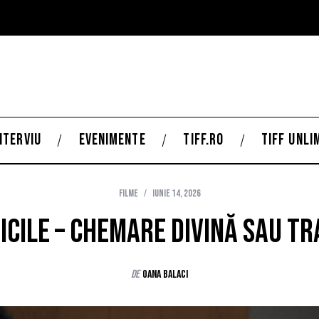
NTERVIU
EVENIMENTE
TIFF.RO
TIFF UNLI
Filme
iunie 14, 2026
icile – Chemare divină sau t
de
Oana Balaci