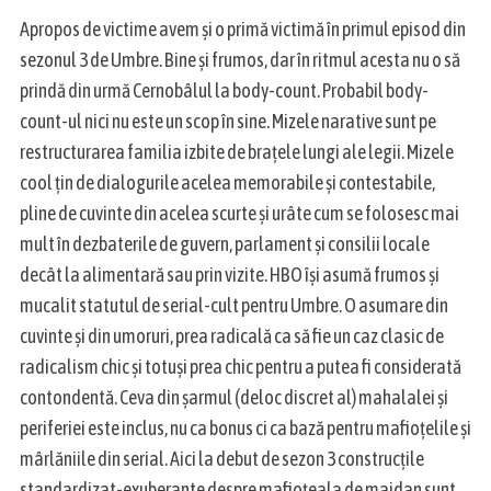
:
Apropos de victime avem și o primă victimă în primul episod din
sezonul 3 de Umbre. Bine și frumos, dar în ritmul acesta nu o să
prindă din urmă Cernobâlul la body-count. Probabil body-
count-ul nici nu este un scop în sine. Mizele narative sunt pe
restructurarea familia izbite de brațele lungi ale legii. Mizele
cool țin de dialogurile acelea memorabile și contestabile,
pline de cuvinte din acelea scurte și urâte cum se folosesc mai
mult în dezbaterile de guvern, parlament și consilii locale
decât la alimentară sau prin vizite. HBO își asumă frumos și
mucalit statutul de serial-cult pentru Umbre. O asumare din
cuvinte și din umoruri, prea radicală ca să fie un caz clasic de
radicalism chic și totuși prea chic pentru a putea fi considerată
contondentă. Ceva din șarmul (deloc discret al) mahalalei și
periferiei este inclus, nu ca bonus ci ca bază pentru mafioțelile și
mârlăniile din serial. Aici la debut de sezon 3 construcțile
standardizat-exuberante despre mafioțeala de maidan sunt