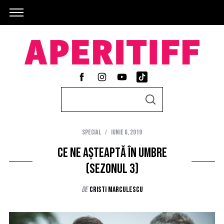
S
S
e
E
A
a
R
C
Special
iunie 6, 2019
r
H
c
Ce ne așteaptă în Umbre
h
(Sezonul 3)
f
de
Cristi Marculescu
o
r
: