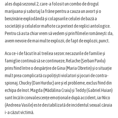
ales după sezonul 2, care-a folosit un combo de drogul
marijuana și sabotaj la frâne pentru a cauza un avort și o
benzinărie explodândă și colapsurile celulei de bază a
societății și celulelor mafiote ca pretext de replici antologice.
Pentru că asta chiar vrem să vedem și prin filmele românești: da,
avem nevoie de mai multe explozii, de fapt de explozii, punct.
Acu ce-i de făcut în al treilea sezon: necazurile de familie și
famiglie continuă să se continueze, Relache (Șerban Pavlu)
S
prins fiind între o despărțire de Gina (Maria Obretin) și o situație
e
mult prea complicată cu polițiști violatori și jocuri de contra-
a
spionaj. Chucky (Dan Hurduc) are și el probleme, exclus fiind din
r
c
echipa de înot. Magda (Mădălina Craiu) și Teddy (Gabriel Huian)
h
sunt încă în convalescențe emoționale după accident, iar Nico
f
(Andreea Vasile) este destabilizată de incidentul sexual căruia
o
i-a căzut victimă.
r