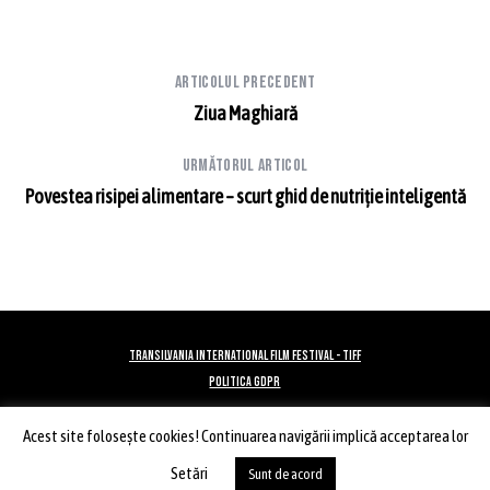
Articolul precedent
Ziua Maghiară
Următorul articol
Povestea risipei alimentare – scurt ghid de nutriţie inteligentă
TRANSILVANIA INTERNATIONAL FILM FESTIVAL - TIFF
POLITICA GDPR
Acest site foloseşte cookies! Continuarea navigării implică acceptarea lor
ÎNAPOI SUS
Setări
Sunt de acord