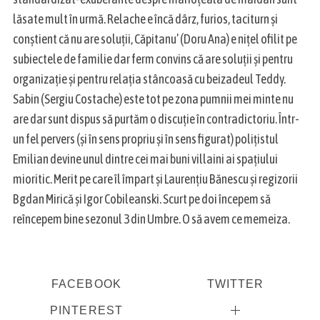
lăsate mult în urmă. Relache e încă dârz, furios, taciturn și
conștient că nu are soluții, Căpitanu’ (Doru Ana) e nițel ofilit pe
subiectele de familie dar ferm convins că are soluții și pentru
organizație și pentru relația stâncoasă cu beizadeul Teddy.
Sabin (Sergiu Costache) este tot pe zona pumnii mei minte nu
are dar sunt dispus să purtăm o discuție în contradictoriu. Într-
un fel pervers (și în sens propriu și în sens figurat) polițistul
Emilian devine unul dintre cei mai buni villaini ai spațiului
mioritic. Merit pe care îl împart și Laurențiu Bănescu și regizorii
Bgdan Mirică și Igor Cobileanski. Scurt pe doi începem să
reîncepem bine sezonul 3 din Umbre. O să avem ce memeiza.
FACEBOOK
TWITTER
PINTEREST