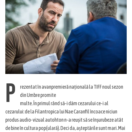
P
rezentat în avanpremieră națională la TIFF noul sezon
din Umbre promite
multe. În primul rând să-i dăm cezarului ce-i al
cezarului: de la Filantropica lui Nae Caranfil încoace niciun
produs audio-vizual autohton n-a reușit să se înșurubeze atât
de bine în cultura pop(ulară). Deci da, așteptările sunt mari. Mai