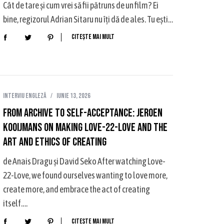
Cât de tare și cum vrei să fii pătruns de un film? Ei
bine, regizorul Adrian Sitaru nu îți dă de ales. Tu ești…
Citește mai mult
Interviu Engleză
iunie 13, 2026
From Archive to Self-Acceptance: Jeroen
Kooijmans on Making Love-22-Love and the
art and ethics of creating
de Anais Dragu și David Seko After watching Love-
22-Love, we found ourselves wanting to love more,
create more, and embrace the act of creating
itself….
Citește mai mult